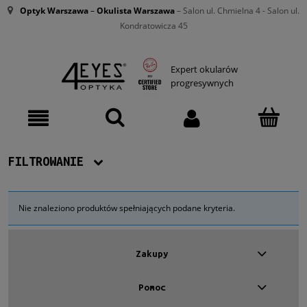
Optyk Warszawa
–
Okulista Warszawa
– Salon ul. Chmielna 4 - Salon ul.
Kondratowicza 45
Expert okularów
progresywnych
FILTROWANIE
Dostępność
Nie znaleziono produktów spełniających podane kryteria.
Nowość
Zakupy
Promocja
Pomoc