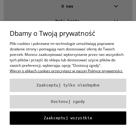
O nas
Moje konto
Dbamy o Twoją prywatność
Kontakt
4 EYES OPTYKA -
optyk Warszawa
Pliki cookies i pokrewne im technologie umożliwiają poprawne
ul.Chmielna 4
działanie strony i pomagają nam dostosować ofertę do Twoich
00-020 Warszawa
potrzeb. Możesz zaakceptować wykorzystanie przez nas wszystkich
woj. mazowieckie
tych plików i przejść do sklepu lub dostosować użycie plików do
swoich preferencji, wybierając opcję "Dostosuj zgody".
+48 696 015 670
Więcej o plikach cookies przeczytasz w naszej Polityce prywatności.
sklep@4eyes.pl
Zaakceptuj tylko niezbędne
Oprawki i okulary Ray-Ban
Oprawki i okulary Persol
Oprawki i okulary Polo
Ralph Lauren
Oprawki i okulary Tom Ford
Oprawki i okulary Miu Miu
Oprawki
Dostosuj zgody
i okulary Oakley
Oprawki i okulary Prada
Oprawki i okulary Ray-Ban Aviator
Oprawki i okulary Dior
Oprawki i okulary Oliver Peoples
Oprawki i okulary
Porsche
Oprawki i okulary Fendi
Oprawki i okulary Celine
Oprawki i okulary
Zaakceptuj wszystkie
Chloe
Oprawki i okulary Dolce & Gabbana
Okulary Tag Heuer
Projekt i wykonanie:
Gabiec.pl