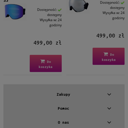
S3
Męskie
Dostępność:
dostępny
Męskie
(2)
Dostępność:
Wysyłka w:
24
dostępny
godziny
Wysyłka w:
24
Kształt
godziny
Inne
(2)
499,00 zł
499,00 zł
Materiał
Plastikowe
(2)
Do
koszyka
Do
Kolor oprawy
koszyka
Czarny
(2)
Kolor soczewki
Zakupy
Inne
(2)
Pomoc
Rodzaj
Pełne
(2)
O nas