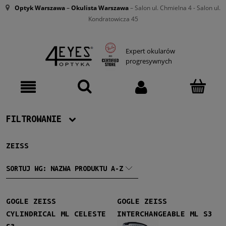
Optyk Warszawa
–
Okulista Warszawa
– Salon ul. Chmielna 4 - Salon ul.
Kondratowicza 45
Expert okularów
progresywnych
FILTROWANIE
ZEISS
Producent
Zeiss
(2)
SORTUJ WG:
NAZWA PRODUKTU A-Z
Damskie
GOGLE ZEISS
GOGLE ZEISS
Damskie
(2)
CYLINDRICAL ML CELESTE
INTERCHANGEABLE ML S3