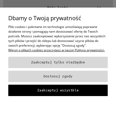
Lustro
Moje konto
Tak
(2)
Dbamy o Twoją prywatność
Kontakt
Rozmiar
4 EYES OPTYKA -
optyk Warszawa
Pliki cookies i pokrewne im technologie umożliwiają poprawne
Średnie
(1)
ul.Chmielna 4
działanie strony i pomagają nam dostosować ofertę do Twoich
00-020 Warszawa
Duże
(1)
potrzeb. Możesz zaakceptować wykorzystanie przez nas wszystkich
woj. mazowieckie
tych plików i przejść do sklepu lub dostosować użycie plików do
swoich preferencji, wybierając opcję "Dostosuj zgody".
+48 696 015 670
Gwarancja
Więcej o plikach cookies przeczytasz w naszej Polityce prywatności.
sklep@4eyes.pl
24 miesiące
(2)
Zaakceptuj tylko niezbędne
Dostępność
Oprawki i okulary Ray-Ban
Oprawki i okulary Persol
Oprawki i okulary Polo
Ralph Lauren
Oprawki i okulary Tom Ford
Oprawki i okulary Miu Miu
Oprawki
dostępny
(2)
Dostosuj zgody
i okulary Oakley
Oprawki i okulary Prada
Oprawki i okulary Ray-Ban Aviator
Oprawki i okulary Dior
Oprawki i okulary Oliver Peoples
Oprawki i okulary
Cena
Porsche
Oprawki i okulary Fendi
Oprawki i okulary Celine
Oprawki i okulary
Zaakceptuj wszystkie
Chloe
Oprawki i okulary Dolce & Gabbana
Okulary Tag Heuer
od
Projekt i wykonanie:
Gabiec.pl
do
Pokaż pełną wersję strony