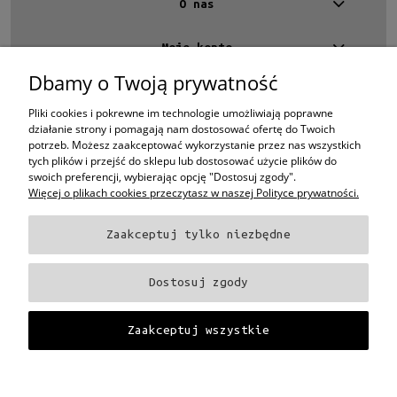
O nas
Dostępny tylko w salonie
(4)
Moje konto
Cena
Dbamy o Twoją prywatność
Kontakt
od
4 EYES OPTYKA -
optyk Warszawa
Pliki cookies i pokrewne im technologie umożliwiają poprawne
do
ul.Chmielna 4
działanie strony i pomagają nam dostosować ofertę do Twoich
00-020 Warszawa
potrzeb. Możesz zaakceptować wykorzystanie przez nas wszystkich
Filtruj
woj. mazowieckie
tych plików i przejść do sklepu lub dostosować użycie plików do
swoich preferencji, wybierając opcję "Dostosuj zgody".
+48 696 015 670
Więcej o plikach cookies przeczytasz w naszej Polityce prywatności.
sklep@4eyes.pl
Nowość
nie
(4)
Zaakceptuj tylko niezbędne
Oprawki i okulary Ray-Ban
Oprawki i okulary Persol
Oprawki i okulary Polo
Promocja
Ralph Lauren
Oprawki i okulary Tom Ford
Oprawki i okulary Miu Miu
Oprawki
Dostosuj zgody
nie
(4)
i okulary Oakley
Oprawki i okulary Prada
Oprawki i okulary Ray-Ban Aviator
Oprawki i okulary Dior
Oprawki i okulary Oliver Peoples
Oprawki i okulary
Porsche
Oprawki i okulary Fendi
Oprawki i okulary Celine
Oprawki i okulary
Zaakceptuj wszystkie
Chloe
Oprawki i okulary Dolce & Gabbana
Okulary Tag Heuer
Projekt i wykonanie:
Gabiec.pl
Pokaż pełną wersję strony