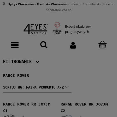
Optyk Warszawa
–
Okulista Warszawa
– Salon ul. Chmielna 4 - Salon ul.
Kondratowicza 45
Expert okularów
progresywnych
FILTROWANIE
RANGE ROVER
Producent
Range Rover
(4)
SORTUJ WG:
NAZWA PRODUKTU A-Z
Męskie
RANGE ROVER RR 3073M
RANGE ROVER RR 3073M
Męskie
(4)
C1
C2