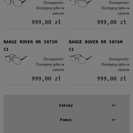
Kształt
Dostępność:
Dostępność:
Dostępny tylko w
Dostępny tylko w
Okrągłe/Owalne
(1)
salonie
salonie
Aviator
(3)
999,00 zł
999,00 zł
Kolor oprawy
Czarny
(3)
RANGE ROVER RR 3075M
RANGE ROVER RR 3076M
Niebieski
(1)
C1
C1
Dostępność:
Dostępność:
Materiał
Dostępny tylko w
Dostępny tylko w
Tytanowe
(4)
salonie
salonie
999,00 zł
999,00 zł
Rodzaj
Pełne
(4)
Rozmiar
Zakupy
Średnie
(4)
Pomoc
Dostępność