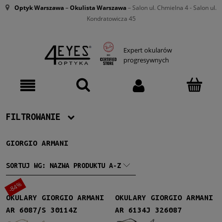
Optyk Warszawa
–
Okulista Warszawa
– Salon ul. Chmielna 4 - Salon ul.
Kondratowicza 45
Expert okularów
progresywnych
FILTROWANIE
GIORGIO ARMANI
Producent
Giorgio Armani
(11)
SORTUJ WG:
NAZWA PRODUKTU A-Z
-84%
Damskie
OKULARY GIORGIO ARMANI
OKULARY GIORGIO ARMANI
Damskie
(3)
AR 6087/S 30114Z
AR 6134J 326087