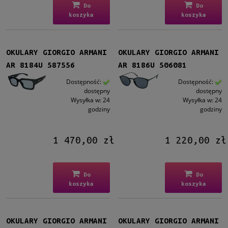
Tak
(1)
Do
Do
koszyka
koszyka
Rozmiar
Średnie
(11)
OKULARY GIORGIO ARMANI
OKULARY GIORGIO ARMANI
AR 8184U 587556
AR 8186U 506081
Polaryzacja
Dostępność:
Dostępność:
Tak
(1)
dostępny
dostępny
Wysyłka w:
24
Wysyłka w:
24
Gwarancja
godziny
godziny
24 miesiące
(11)
1 470,00 zł
1 220,00 zł
Dostępność
dostępny
(11)
Do
Do
Cena
koszyka
koszyka
od
OKULARY GIORGIO ARMANI
OKULARY GIORGIO ARMANI
do