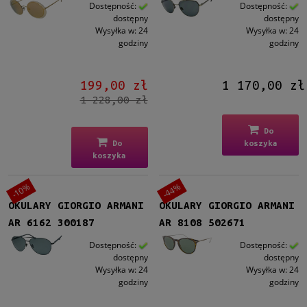
Męskie
Dostępność:
Dostępność:
dostępny
dostępny
Męskie
(9)
Wysyłka w:
24
Wysyłka w:
24
godziny
godziny
Kształt
Okrągłe/Owalne
(6)
199,00 zł
1 170,00 zł
Prostokątne
(3)
1 228,00 zł
Aviator
(2)
Do
Materiał
Do
koszyka
koszyka
Metalowe
(3)
Plastikowe
(8)
-10%
-44%
OKULARY GIORGIO ARMANI
OKULARY GIORGIO ARMANI
Kolor oprawy
AR 6162 300187
AR 8108 502671
Czarny
(6)
Brązowy/Beżowy
(2)
Dostępność:
Dostępność:
dostępny
dostępny
Szary
(2)
Wysyłka w:
24
Wysyłka w:
24
Złoty
(1)
godziny
godziny