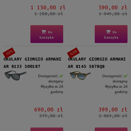
Kolor soczewki
1 150,00 zł
590,00 zł
Szary
(9)
1 280,00 zł
1 049,00 zł
Zielony
(1)
Niebieski
(1)
Do
Do
Gradacja
koszyka
koszyka
Tak
(1)
-30%
-63%
OKULARY GIORGIO ARMANI
OKULARY GIORGIO ARMANI
Rodzaj
AR 8133 500187
AR 8145 5878Q8
Pełne
(11)
Dostępność:
Dostępność:
dostępny
dostępny
Lustro
Wysyłka w:
24
Wysyłka w:
24
Tak
(1)
godziny
godziny
Możliwość montażu soczewek z korekcją
690,00 zł
399,00 zł
Tak
(10)
979,00 zł
1 069,00 zł
Polaryzacja