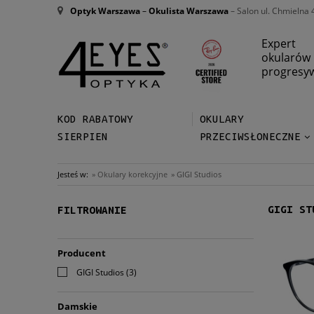
Optyk Warszawa
–
Okulista Warszawa
– Salon ul. Chmielna 
Expert
okularów
progresy
KOD RABATOWY
OKULARY
SIERPIEN
PRZECIWSŁONECZNE
Jesteś w:
»
Okulary korekcyjne
»
GIGI Studios
GIGI ST
FILTROWANIE
Producent
GIGI Studios
(3)
Damskie