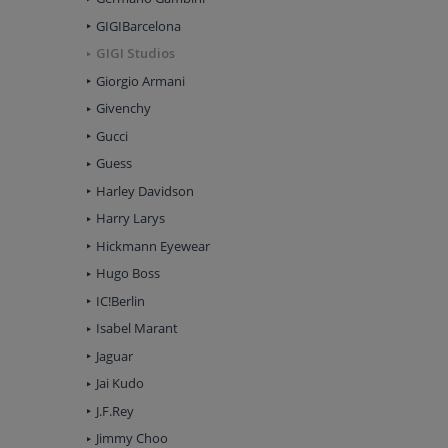
GIGIBarcelona
GIGI Studios
Giorgio Armani
Givenchy
Gucci
Guess
Harley Davidson
Harry Larys
Hickmann Eyewear
Hugo Boss
IC!Berlin
Isabel Marant
Jaguar
Jai Kudo
J.F.Rey
Jimmy Choo