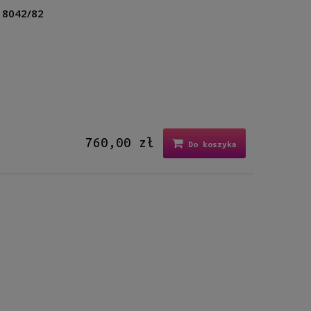
S 8042/82
760,00 zł
Do koszyka