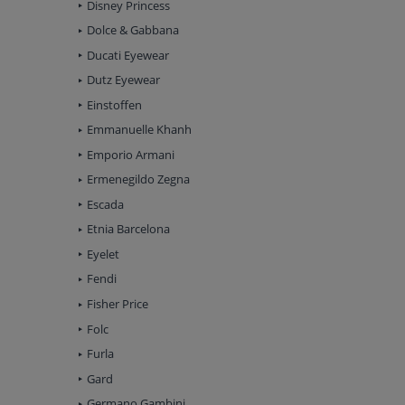
Disney Princess
Dolce & Gabbana
Ducati Eyewear
Dutz Eyewear
Einstoffen
Emmanuelle Khanh
Emporio Armani
Ermenegildo Zegna
Escada
Etnia Barcelona
Eyelet
Fendi
Fisher Price
Folc
Furla
Gard
Germano Gambini