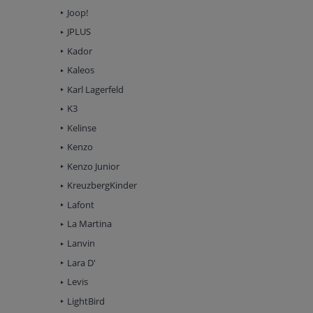
Joop!
JPLUS
Kador
Kaleos
Karl Lagerfeld
K3
Kelinse
Kenzo
Kenzo Junior
KreuzbergKinder
Lafont
La Martina
Lanvin
Lara D'
Levis
LightBird