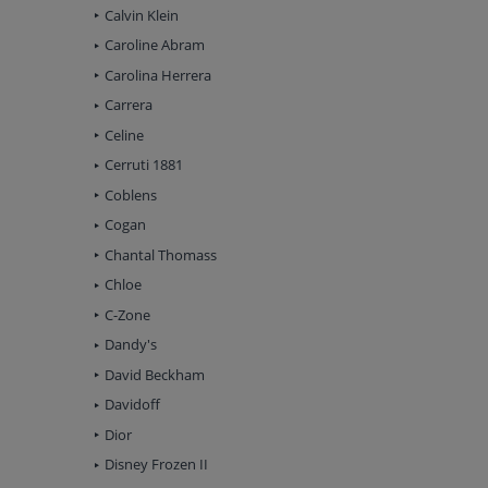
Calvin Klein
Caroline Abram
Carolina Herrera
Carrera
Celine
Cerruti 1881
Coblens
Cogan
Chantal Thomass
Chloe
C-Zone
Dandy's
David Beckham
Davidoff
Dior
Disney Frozen II