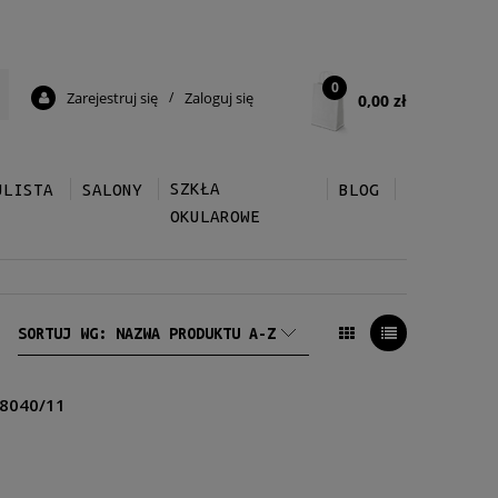
0
Zarejestruj się
/
Zaloguj się
0,00 zł
SZKŁA
ULISTA
SALONY
BLOG
OKULAROWE
SORTUJ WG:
NAZWA PRODUKTU A-Z
 8040/11