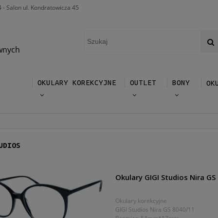
4 - Salon ul. Kondratowicza 45
wnych
OKULARY KOREKCYJNE
OUTLET
BONY
OK
UDIOS
Okulary GIGI Studios Nira GS
Okulary korekcyjne
GIGI Studios Nira GS 8040/11