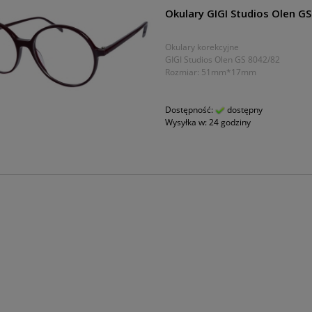
Okulary GIGI Studios Olen G
Okulary korekcyjne
GIGI Studios Olen GS 8042/82
Rozmiar: 51mm*17mm
Dostępność:
dostępny
Wysyłka w:
24 godziny