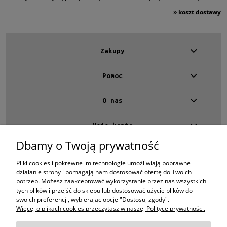
»
koszt dostawy
Zakupy
Pomoc
O nas
Moje konto
Dbamy o Twoją prywatność
Kontakt
4 EYES OPTYKA -
optyk Warszawa
Pliki cookies i pokrewne im technologie umożliwiają poprawne
ul.Chmielna 4
działanie strony i pomagają nam dostosować ofertę do Twoich
00-020 Warszawa
potrzeb. Możesz zaakceptować wykorzystanie przez nas wszystkich
woj. mazowieckie
tych plików i przejść do sklepu lub dostosować użycie plików do
swoich preferencji, wybierając opcję "Dostosuj zgody".
+48 696 015 670
sklep@4eyes.pl
Więcej o plikach cookies przeczytasz w naszej Polityce prywatności.