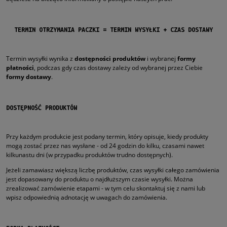
TERMIN OTRZYMANIA PACZKI = TERMIN WYSYŁKI + CZAS DOSTAWY
Termin wysyłki wynika z
dostępności produktów
i wybranej
formy
płatności
, podczas gdy czas dostawy zależy od wybranej przez Ciebie
formy dostawy
.
DOSTĘPNOŚĆ PRODUKTÓW
Przy każdym produkcie jest podany termin, który opisuje, kiedy produkty
mogą zostać przez nas wysłane - od 24 godzin do kilku, czasami nawet
kilkunastu dni (w przypadku produktów trudno dostępnych).
Jeżeli zamawiasz większą liczbę produktów, czas wysyłki całego zamówienia
jest dopasowany do produktu o najdłuższym czasie wysyłki. Można
zrealizować zamówienie etapami - w tym celu skontaktuj się z nami lub
wpisz odpowiednią adnotację w uwagach do zamówienia.