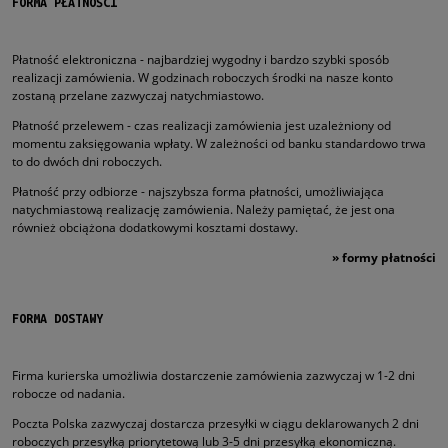
FORMA PŁATNOŚCI
Płatność elektroniczna - najbardziej wygodny i bardzo szybki sposób
realizacji zamówienia. W godzinach roboczych środki na nasze konto
zostaną przelane zazwyczaj natychmiastowo.
Płatność przelewem - czas realizacji zamówienia jest uzależniony od
momentu zaksięgowania wpłaty. W zależności od banku standardowo trwa
to do dwóch dni roboczych.
Płatność przy odbiorze - najszybsza forma płatności, umożliwiająca
natychmiastową realizację zamówienia. Należy pamiętać, że jest ona
również obciążona dodatkowymi kosztami dostawy.
»
formy płatności
FORMA DOSTAWY
Firma kurierska umożliwia dostarczenie zamówienia zazwyczaj w 1-2 dni
robocze od nadania.
Poczta Polska zazwyczaj dostarcza przesyłki w ciągu deklarowanych 2 dni
roboczych przesyłką priorytetową lub 3-5 dni przesyłką ekonomiczną.