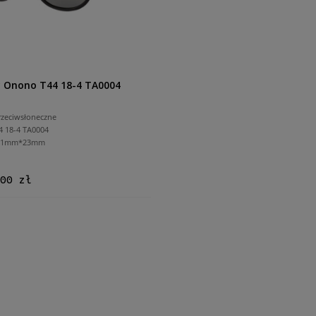
y Onono T44 18-4 TA0004
rzeciwsłoneczne
 18-4 TA0004
 51mm*23mm
00 zł