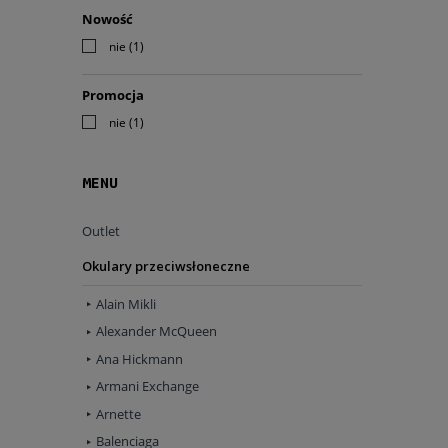
Nowość
nie
(1)
Promocja
nie
(1)
MENU
Outlet
Okulary przeciwsłoneczne
Alain Mikli
Alexander McQueen
Ana Hickmann
Armani Exchange
Arnette
Balenciaga