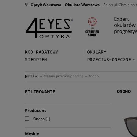
Optyk Warszawa
–
Okulista Warszawa
– Salon ul. Chmielna 
Expert
okularów
progresy
KOD RABATOWY
OKULARY
SIERPIEN
PRZECIWSŁONECZNE
Jesteś w:
»
Okulary przeciwsłoneczne
»
Onono
ONONO
FILTROWANIE
Producent
Onono
(1)
Męskie