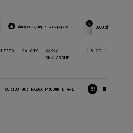
0
Zarejestruj się
/
Zaloguj się
0,00 zł
SZKŁA
ULISTA
SALONY
BLOG
OKULAROWE
SORTUJ WG:
NAZWA PRODUKTU A-Z