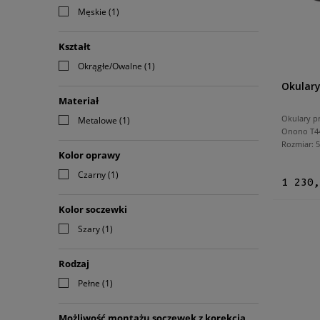
Męskie
(1)
Kształt
Okrągłe/Owalne
(1)
Okular
Materiał
Okulary p
Metalowe
(1)
Onono T44
Rozmiar:
Kolor oprawy
Czarny
(1)
1 230,
Kolor soczewki
Szary
(1)
Rodzaj
Pełne
(1)
Możliwość montażu soczewek z korekcją