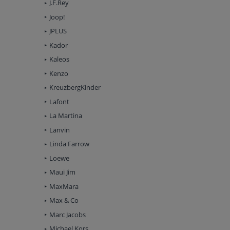
J.F.Rey
Joop!
JPLUS
Kador
Kaleos
Kenzo
KreuzbergKinder
Lafont
La Martina
Lanvin
Linda Farrow
Loewe
Maui Jim
MaxMara
Max & Co
Marc Jacobs
Michael Kors