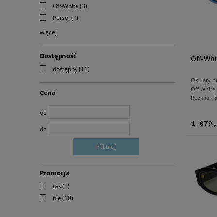
Off-White
(3)
Persol
(1)
więcej
Dostępność
Off-Whi
dostępny
(11)
Okulary p
Off-White
Cena
Rozmiar:
od
1 079,
do
Filtruj
Promocja
tak
(1)
nie
(10)