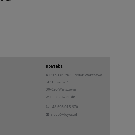
Kontakt
4 EYES OPTYKA -
optyk Warszawa
ul.Chmielna 4
00-020 Warszawa
woj. mazowieckie
+48 696 015 670
sklep@4eyes.pl