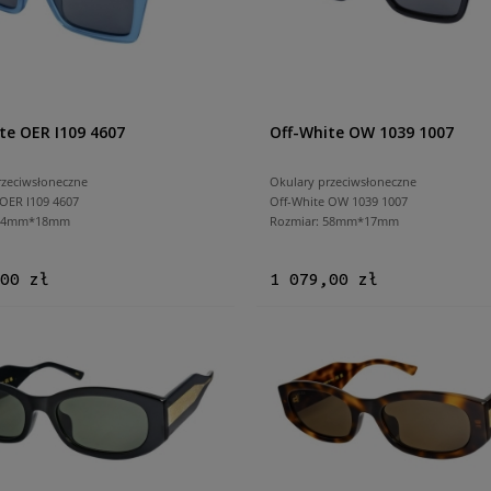
te OER I109 4607
Off-White OW 1039 1007
rzeciwsłoneczne
Okulary przeciwsłoneczne
OER I109 4607
Off-White
OW 1039 1007
 54mm*18mm
Rozmiar: 58mm*17mm
00 zł
1 079,00 zł