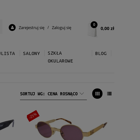
0
Zarejestruj się
/
Zaloguj się
0,00 zł
SZKŁA
ULISTA
SALONY
BLOG
OKULAROWE
SORTUJ WG:
CENA ROSNĄCO
-25%