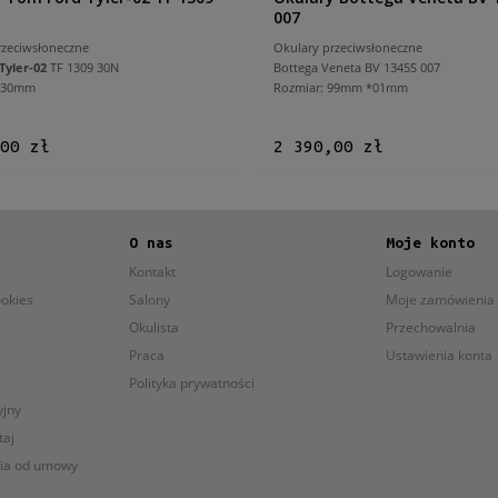
007
rzeciwsłoneczne
Okulary przeciwsłoneczne
Tyler-02
TF 1309 30N
Bottega Veneta BV 1345S 007
 130mm
Rozmiar: 99mm *01mm
00 zł
2 390,00 zł
O nas
Moje konto
Kontakt
Logowanie
ookies
Salony
Moje zamówienia
Okulista
Przechowalnia
Praca
Ustawienia konta
Polityka prywatności
yjny
taj
nia od umowy