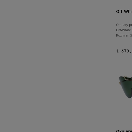
Off-Whi
Okulary p
Off-White
Rozmiar:
1 679,
Okulary