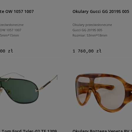
te OW 1057 1007
Okulary Gucci GG 2019S 005
rzeciwsłoneczne
Okulary przeciwsłoneczne
OW 1057 1007
Gucci GG 2019S 005
 55mm*15mm
Rozmiar: 53mm*18mm
00 zł
1 760,00 zł
 Tom Ford Tyler-02 TF 1309
Okulary Bottega Veneta BV 