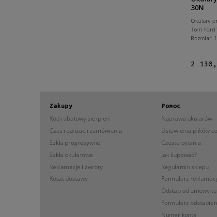
30N
Okulary p
Tom Ford
Rozmiar:
2 130,
Zakupy
Pomoc
Kod rabatowy sierpien
Naprawa okularów
Czas realizacji zamówienia
Ustawienia plików c
Szkła progresywne
Częste pytania
Szkła okularowe
Jak kupować?
Reklamacje i zwroty
Regulamin sklepu
Koszt dostawy
Formularz reklamac
Odstąp od umowy tu
Formularz odstąpie
Numer konta