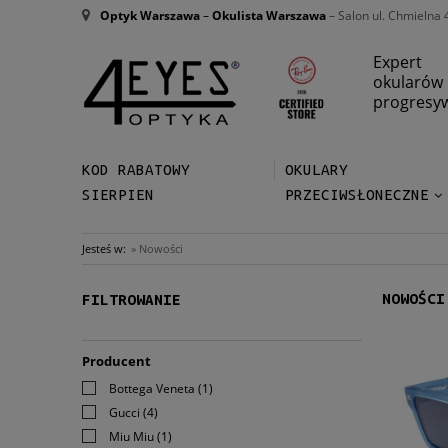
Optyk Warszawa
–
Okulista Warszawa
– Salon ul. Chmielna 
Expert
okularów
progresy
KOD RABATOWY
OKULARY
SIERPIEN
PRZECIWSŁONECZNE
Jesteś w:
»
Nowości
NOWOŚCI
FILTROWANIE
Producent
Bottega Veneta
(1)
Gucci
(4)
Miu Miu
(1)