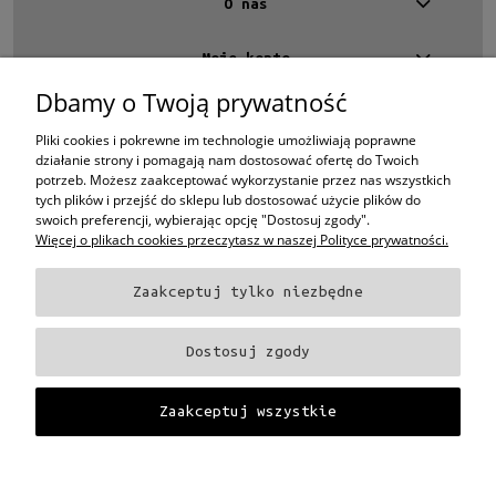
O nas
Moje konto
Dbamy o Twoją prywatność
Kontakt
4 EYES OPTYKA -
optyk Warszawa
Pliki cookies i pokrewne im technologie umożliwiają poprawne
ul.Chmielna 4
działanie strony i pomagają nam dostosować ofertę do Twoich
00-020 Warszawa
potrzeb. Możesz zaakceptować wykorzystanie przez nas wszystkich
woj. mazowieckie
tych plików i przejść do sklepu lub dostosować użycie plików do
swoich preferencji, wybierając opcję "Dostosuj zgody".
+48 696 015 670
sklep@4eyes.pl
Więcej o plikach cookies przeczytasz w naszej Polityce prywatności.
Zaakceptuj tylko niezbędne
Oprawki i okulary Ray-Ban
Oprawki i okulary Persol
Oprawki i okulary Polo
Ralph Lauren
Oprawki i okulary Tom Ford
Oprawki i okulary Miu Miu
Oprawki
Dostosuj zgody
i okulary Oakley
Oprawki i okulary Prada
Oprawki i okulary Ray-Ban Aviator
Oprawki i okulary Dior
Oprawki i okulary Oliver Peoples
Oprawki i okulary
Porsche
Oprawki i okulary Fendi
Oprawki i okulary Celine
Oprawki i okulary
Zaakceptuj wszystkie
Chloe
Oprawki i okulary Dolce & Gabbana
Okulary Tag Heuer
Projekt i wykonanie:
Gabiec.pl
Pokaż pełną wersję strony