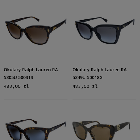
Tak
(1)
Rozmiar
Średnie
(10)
Polaryzacja
Tak
(1)
Gwarancja
Okulary Ralph Lauren RA
Okulary Ralph Lauren RA
24 miesiące
(10)
5305U 500313
5349U 50018G
483,00 zł
483,00 zł
Dostępność
dostępny
(10)
Cena
od
do