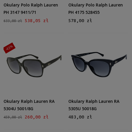
Kolor soczewki
Okulary Polo Ralph Lauren
Okulary Polo Ralph Lauren
Szary
(7)
PH 3147 9411/71
PH 4175 528455
Brązowy
(2)
538,05 zł
578,00 zł
633,00 zł
Zielony
(1)
Gradacja
Tak
(3)
-43%
Rodzaj
Pełne
(10)
Lustro
Tak
(1)
Okulary Ralph Lauren RA
Okulary Ralph Lauren RA
Możliwość montażu soczewek z korekcją
5304U 5001/8G
5305U 50018G
Tak
(10)
260,00 zł
483,00 zł
459,00 zł
Polaryzacja