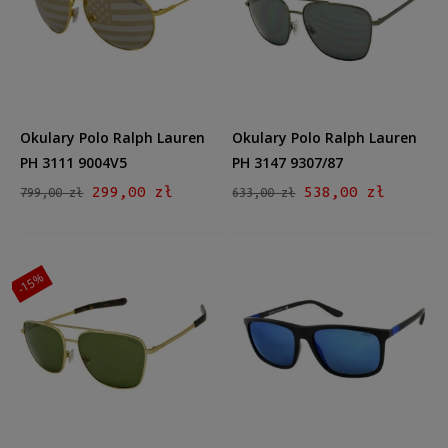
Męskie
Męskie
(4)
Kształt
Prostokątne
(4)
Kocie oko
(3)
Okulary Polo Ralph Lauren
Okulary Polo Ralph Lauren
Aviator
(3)
PH 3111 9004V5
PH 3147 9307/87
299,00 zł
538,00 zł
799,00 zł
633,00 zł
Materiał
Metalowe
(3)
Plastikowe
(7)
-15%
Kolor oprawy
Czarny
(4)
Brązowy/Beżowy
(3)
Szary
(1)
Złoty
(2)