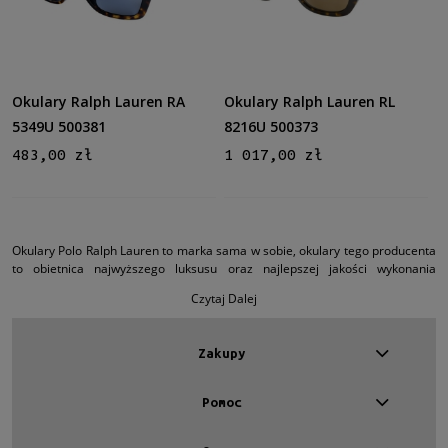
Filtruj
Nowość
Okulary Ralph Lauren RA
Okulary Ralph Lauren RL
nie
(10)
5349U 500381
8216U 500373
483,00 zł
1 017,00 zł
Promocja
tak
(4)
nie
(6)
Okulary Polo Ralph Lauren to marka sama w sobie, okulary tego producenta
to obietnica najwyższego luksusu oraz najlepszej jakości wykonania
okularów oraz niepowtarzalny stylu życia. Styl życia Polo Ralph Lauren z
Czytaj Dalej
którym identyfikują się najbardziej znani ludzie całego świata.
Zakupy
Pomoc