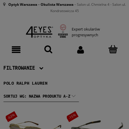
Optyk Warszawa
–
Okulista Warszawa
– Salon ul. Chmielna 4 - Salon ul.
Kondratowicza 45
Expert okularów
progresywnych
FILTROWANIE
POLO RALPH LAUREN
Producent
Polo Ralph Lauren
(10)
SORTUJ WG:
NAZWA PRODUKTU A-Z
Damskie
-63%
-15%
Damskie
(6)