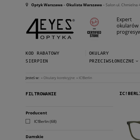
Optyk Warszawa
–
Okulista Warszawa
– Salon ul. Chmielna 
Expert
okularów
progresy
KOD RABATOWY
OKULARY
SIERPIEN
PRZECIWSŁONECZNE
Jesteś w:
»
Okulary korekcyjne
»
IC!Berlin
IC!BERL
FILTROWANIE
Producent
IC!Berlin
(68)
Damskie