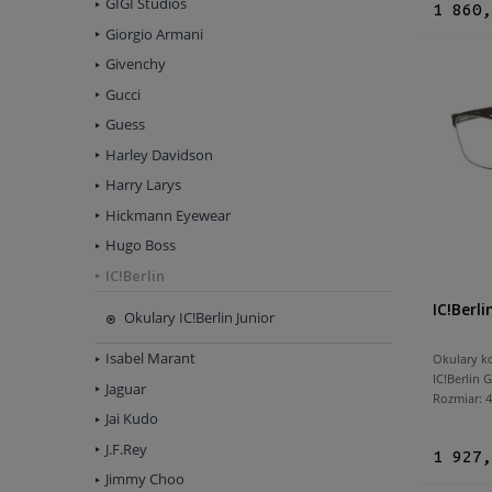
GIGI Studios
1 860,
Giorgio Armani
Givenchy
Gucci
Guess
Harley Davidson
Harry Larys
Hickmann Eyewear
Hugo Boss
IC!Berlin
IC!Berl
Okulary IC!Berlin Junior
Isabel Marant
Okulary k
IC!Berlin
Jaguar
Rozmiar:
Jai Kudo
J.F.Rey
1 927,
Jimmy Choo