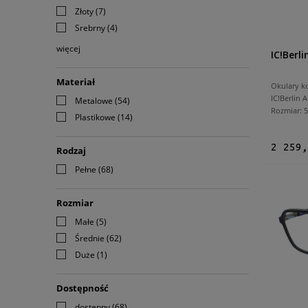
Złoty
(7)
Srebrny
(4)
więcej
IC!Berl
Materiał
Okulary k
IC!Berlin 
Metalowe
(54)
Rozmiar:
Plastikowe
(14)
2 259,
Rodzaj
Pełne
(68)
Rozmiar
Małe
(5)
Średnie
(62)
Duże
(1)
Dostępność
dostępny
(68)