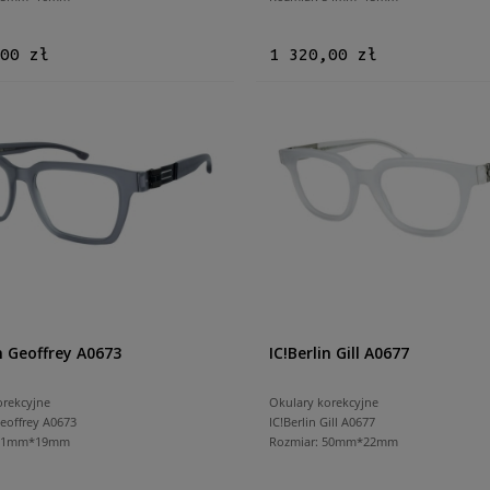
00 zł
1 320,00 zł
in Geoffrey A0673
IC!Berlin Gill A0677
orekcyjne
Okulary korekcyjne
Geoffrey A0673
IC!Berlin Gill A0677
 51mm*19mm
Rozmiar: 50mm*22mm