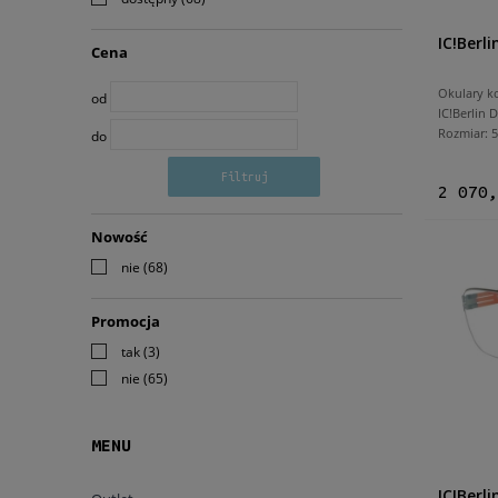
IC!Berli
Cena
Okulary k
od
IC!Berlin 
Rozmiar:
do
Filtruj
2 070,
Nowość
nie
(68)
Promocja
tak
(3)
nie
(65)
MENU
IC!Berl