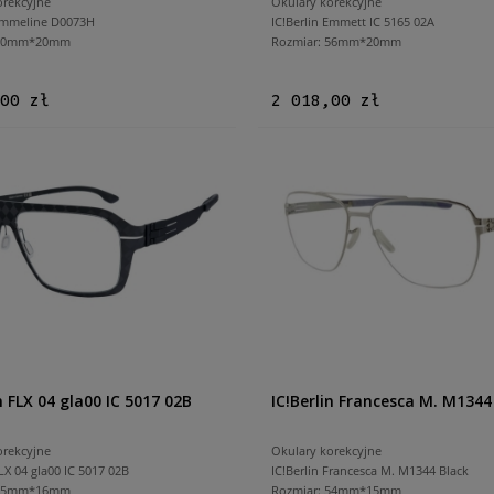
orekcyjne
Okulary korekcyjne
 Emmeline D0073H
IC!Berlin Emmett IC 5165 02A
 50mm*20mm
Rozmiar: 56mm*20mm
00 zł
2 018,00 zł
n FLX 04 gla00 IC 5017 02B
IC!Berlin Francesca M. M1344
orekcyjne
Okulary korekcyjne
FLX 04 gla00 IC 5017 02B
IC!Berlin Francesca M. M1344 Black
 55mm*16mm
Rozmiar: 54mm*15mm