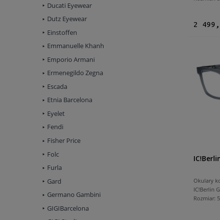
Ducati Eyewear
Dutz Eyewear
2 499,
Einstoffen
Emmanuelle Khanh
Emporio Armani
Ermenegildo Zegna
Escada
Etnia Barcelona
Eyelet
Fendi
Fisher Price
Folc
IC!Berl
Furla
Gard
Okulary k
IC!Berlin 
Germano Gambini
Rozmiar:
GIGIBarcelona