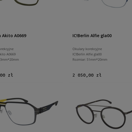
in Akito A0669
IC!Berlin Alfie gla00
orekcyjne
Okulary korekcyjne
Akito A0669
IC!Berlin Alfie gla00
 53mm*20mm
Rozmiar: 51mm*20mm
00 zł
2 050,00 zł