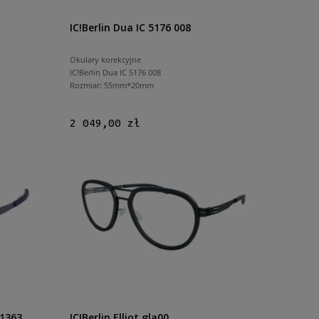
IC!Berlin Dua IC 5176 008
Okulary korekcyjne
IC!Berlin Dua IC 5176 008
Rozmiar: 55mm*20mm
2 049,00 zł
M1363
IC!Berlin Elliot gla00