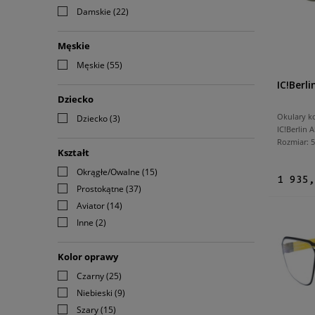
Damskie
(22)
Męskie
Męskie
(55)
IC!Berl
Dziecko
Okulary k
Dziecko
(3)
IC!Berlin 
Rozmiar:
Kształt
Okrągłe/Owalne
(15)
1 935,
Prostokątne
(37)
Aviator
(14)
Inne
(2)
Kolor oprawy
Czarny
(25)
Niebieski
(9)
Szary
(15)