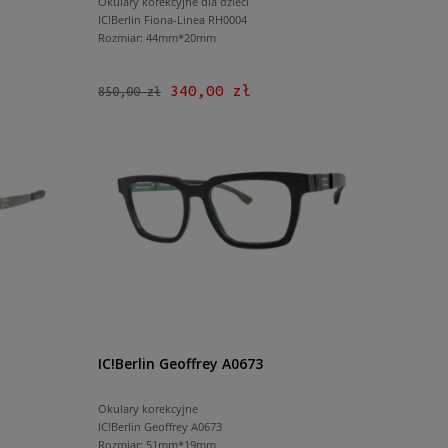
Okulary korekcyjne dla dzieci
IC!Berlin Fiona-Linea RH0004
Rozmiar: 44mm*20mm
340,00 zł
850,00 zł
IC!Berlin Geoffrey A0673
Okulary korekcyjne
IC!Berlin Geoffrey A0673
Rozmiar: 51mm*19mm