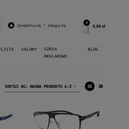
0
Zarejestruj się
/
Zaloguj się
0,00 zł
SZKŁA
ULISTA
SALONY
BLOG
OKULAROWE
SORTUJ WG:
NAZWA PRODUKTU A-Z