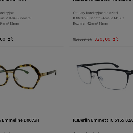
orekcyjne
Okulary korekcyjne dla dzieci
Elias M1604 Gunmetal
IC!Berlin Elisabeth -Amalie M1363
 59mm*15mm
Rozmiar: 42mm*18mm
00 zł
320,00 zł
816,00 zł
in Emmeline D0073H
IC!Berlin Emmett IC 5165 02A