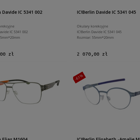
n Davide IC 5341 002
IC!Berlin Davide IC 5341 045
orekcyjne
Okulary korekcyjne
Davide IC 5341 002
IC!Berlin Davide IC 5341 045
 55mm*20mm
Rozmiar: 55mm*20mm
00 zł
2 070,00 zł
-61%
in Elias M1604
IC!Berlin Elisabeth -Amalie 