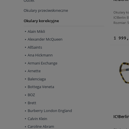
Outlet
Okulary przeciwsłoneczne
Okulary k
IC!Berlin 
Okulary korekcyjne
Rozmiar:
Alain Mikli
1 999,
Alexander McQueen
AllSaints
Ana Hickmann
Armani Exchange
Arnette
Balenciaga
Bottega Veneta
BOZ
Brett
Burberry London England
IC!Berl
Calvin Klein
Caroline Abram