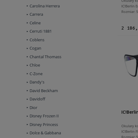
Okulary k
Carolina Herrera
IC!Berlin
Rozmiar:
Carrera
Celine
2 186,
Cerruti 1881
Coblens
Cogan
Chantal Thomass
Chloe
C-Zone
Dandy's
David Beckham
Davidoff
Dior
IC!Berli
Disney Frozen II
Disney Princess
Okulary k
IC!Berlin 
Dolce & Gabbana
Rozmiar: