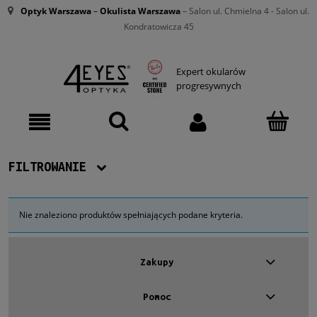
Optyk Warszawa
–
Okulista Warszawa
– Salon ul. Chmielna 4 - Salon ul.
Kondratowicza 45
Expert okularów
progresywnych
FILTROWANIE
Dostępność
Nie znaleziono produktów spełniających podane kryteria.
Nowość
Zakupy
Promocja
Pomoc