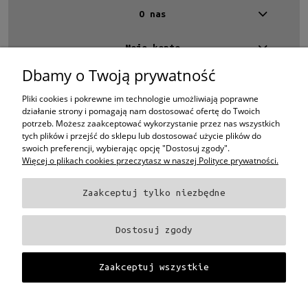
O nas
Moje konto
Dbamy o Twoją prywatność
Kontakt
4 EYES OPTYKA -
optyk Warszawa
Pliki cookies i pokrewne im technologie umożliwiają poprawne
ul.Chmielna 4
działanie strony i pomagają nam dostosować ofertę do Twoich
00-020 Warszawa
potrzeb. Możesz zaakceptować wykorzystanie przez nas wszystkich
woj. mazowieckie
tych plików i przejść do sklepu lub dostosować użycie plików do
swoich preferencji, wybierając opcję "Dostosuj zgody".
+48 696 015 670
Więcej o plikach cookies przeczytasz w naszej Polityce prywatności.
sklep@4eyes.pl
Zaakceptuj tylko niezbędne
Oprawki i okulary Ray-Ban
Oprawki i okulary Persol
Oprawki i okulary Polo
Ralph Lauren
Oprawki i okulary Tom Ford
Oprawki i okulary Miu Miu
Oprawki
Dostosuj zgody
i okulary Oakley
Oprawki i okulary Prada
Oprawki i okulary Ray-Ban Aviator
Oprawki i okulary Dior
Oprawki i okulary Oliver Peoples
Oprawki i okulary
Porsche
Oprawki i okulary Fendi
Oprawki i okulary Celine
Oprawki i okulary
Zaakceptuj wszystkie
Chloe
Oprawki i okulary Dolce & Gabbana
Okulary Tag Heuer
Projekt i wykonanie:
Gabiec.pl