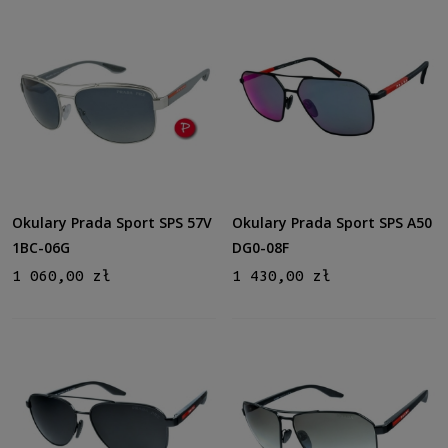
Polaryzacja
Tak
(5)
Gwarancja
24 miesiące
(13)
Dostępność
dostępny
(13)
Okulary Prada Sport SPS 57V
Okulary Prada Sport SPS A50
1BC-06G
DG0-08F
Cena
1 060,00 zł
1 430,00 zł
od
do
Filtruj
Nowość