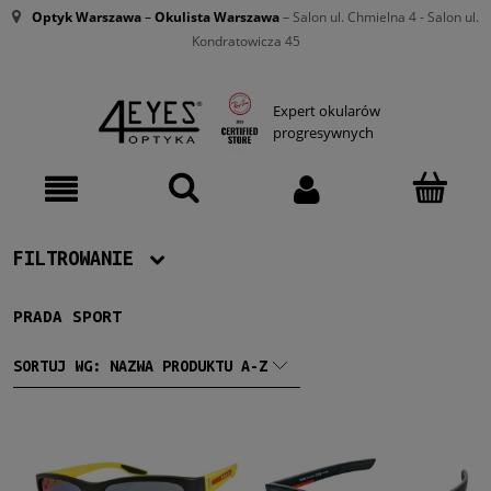
Optyk Warszawa
–
Okulista Warszawa
– Salon ul. Chmielna 4 - Salon ul.
Kondratowicza 45
Expert okularów
progresywnych
FILTROWANIE
PRADA SPORT
Producent
Prada Sport
(13)
SORTUJ WG:
NAZWA PRODUKTU A-Z
Męskie
Męskie
(13)