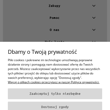
Zakupy
Pomoc
O nas
Moje konto
Dbamy o Twoją prywatność
Kontakt
4 EYES OPTYKA -
optyk Warszawa
Pliki cookies i pokrewne im technologie umożliwiają poprawne
ul.Chmielna 4
działanie strony i pomagają nam dostosować ofertę do Twoich
00-020 Warszawa
potrzeb. Możesz zaakceptować wykorzystanie przez nas wszystkich
woj. mazowieckie
tych plików i przejść do sklepu lub dostosować użycie plików do
swoich preferencji, wybierając opcję "Dostosuj zgody".
+48 696 015 670
sklep@4eyes.pl
Więcej o plikach cookies przeczytasz w naszej Polityce prywatności.
Zaakceptuj tylko niezbędne
Oprawki i okulary Ray-Ban
Oprawki i okulary Persol
Oprawki i okulary Polo
Ralph Lauren
Oprawki i okulary Tom Ford
Oprawki i okulary Miu Miu
Oprawki
Dostosuj zgody
i okulary Oakley
Oprawki i okulary Prada
Oprawki i okulary Ray-Ban Aviator