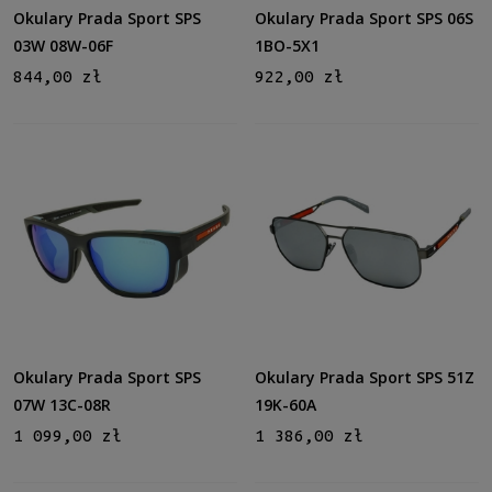
Gradacja
Okulary Prada Sport SPS
Okulary Prada Sport SPS 06S
Tak
(2)
03W 08W-06F
1BO-5X1
844,00 zł
922,00 zł
Rodzaj
Pełne
(13)
Lustro
Tak
(5)
Możliwość montażu soczewek z korekcją
Tak
(12)
Polaryzacja
Tak
(5)
Okulary Prada Sport SPS
Okulary Prada Sport SPS 51Z
07W 13C-08R
19K-60A
Rozmiar
1 099,00 zł
1 386,00 zł
Średnie
(12)
Duże
(1)