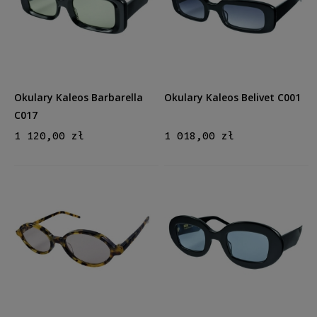
Męskie
Męskie
(7)
Kształt
Okrągłe/Owalne
(10)
Prostokątne
(3)
Okulary Kaleos Barbarella
Okulary Kaleos Belivet C001
Aviator
(3)
C017
Inne
(1)
1 120,00 zł
1 018,00 zł
Materiał
Metalowe
(2)
Plastikowe
(15)
Kolor oprawy
Czarny
(4)
Brązowy/Beżowy
(5)
Zielony
(1)
Szary
(3)