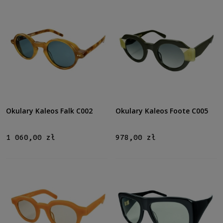
Rozmiar
Średnie
(16)
Duże
(1)
Gwarancja
24 miesiące
(17)
Dostępność
Okulary Kaleos Falk C002
Okulary Kaleos Foote C005
dostępny
(17)
1 060,00 zł
978,00 zł
Cena
od
do
Filtruj