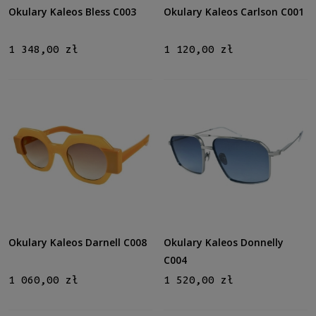
Pomarańczowy
(3)
Okulary Kaleos Bless C003
Okulary Kaleos Carlson C001
więcej
1 348,00 zł
1 120,00 zł
Kolor soczewki
Szary
(6)
Brązowy
(4)
Zielony
(3)
Niebieski
(2)
Inne
(2)
Gradacja
Tak
(6)
Rodzaj
Okulary Kaleos Darnell C008
Okulary Kaleos Donnelly
Pełne
(17)
C004
1 060,00 zł
1 520,00 zł
Możliwość montażu soczewek z korekcją
Tak
(17)