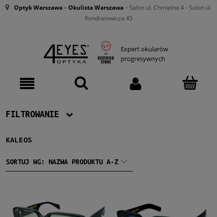
Optyk Warszawa
–
Okulista Warszawa
– Salon ul. Chmielna 4 - Salon ul.
Kondratowicza 45
Expert okularów
progresywnych
FILTROWANIE
KALEOS
Producent
Kaleos
(17)
SORTUJ WG:
NAZWA PRODUKTU A-Z
Damskie
Damskie
(14)