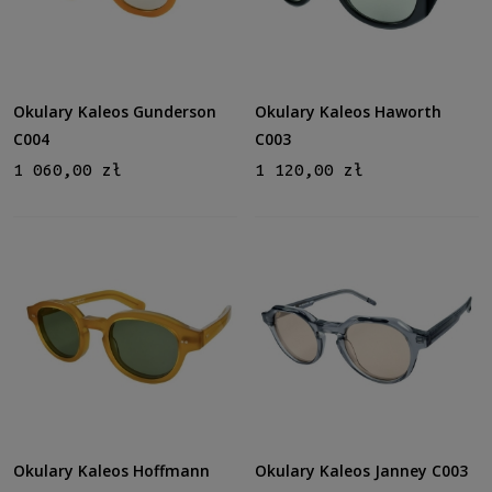
Nowość
nie
(17)
Promocja
Okulary Kaleos Gunderson
Okulary Kaleos Haworth
nie
(17)
C004
C003
1 060,00 zł
1 120,00 zł
Okulary Kaleos Hoffmann
Okulary Kaleos Janney C003