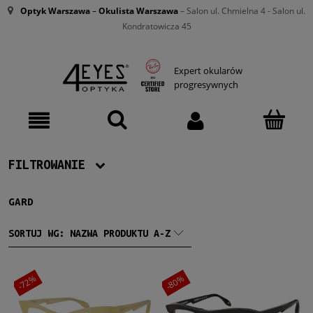
Optyk Warszawa
–
Okulista Warszawa
– Salon ul. Chmielna 4 - Salon ul.
Kondratowicza 45
Expert okularów
progresywnych
FILTROWANIE
GARD
Producent
Gard
(6)
SORTUJ WG:
NAZWA PRODUKTU A-Z
Damskie
-72%
-80%
Damskie
(6)