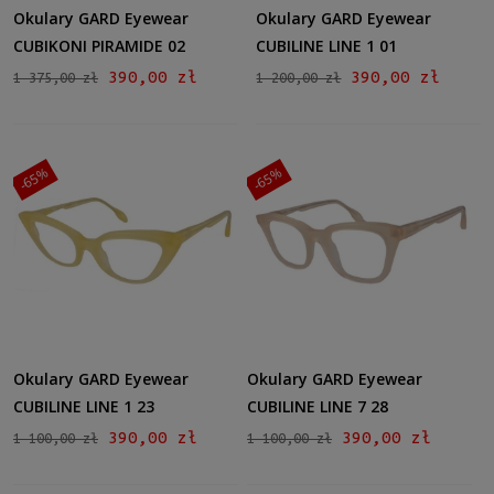
Okulary GARD Eyewear
Okulary GARD Eyewear
Dostępność
CUBIKONI PIRAMIDE 02
CUBILINE LINE 1 01
dostępny
(6)
390,00 zł
390,00 zł
1 375,00 zł
1 200,00 zł
Cena
od
-65%
-65%
do
Filtruj
Nowość
nie
(6)
Okulary GARD Eyewear
Okulary GARD Eyewear
Promocja
CUBILINE LINE 1 23
CUBILINE LINE 7 28
tak
(6)
390,00 zł
390,00 zł
1 100,00 zł
1 100,00 zł