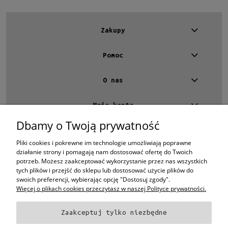
Zakupy
Pomoc
O nas
Moje konto
Dbamy o Twoją prywatność
Kontakt
4 EYES OPTYKA -
optyk Warszawa
Pliki cookies i pokrewne im technologie umożliwiają poprawne
ul.Chmielna 4
działanie strony i pomagają nam dostosować ofertę do Twoich
00-020 Warszawa
potrzeb. Możesz zaakceptować wykorzystanie przez nas wszystkich
woj. mazowieckie
tych plików i przejść do sklepu lub dostosować użycie plików do
swoich preferencji, wybierając opcję "Dostosuj zgody".
+48 696 015 670
sklep@4eyes.pl
Więcej o plikach cookies przeczytasz w naszej Polityce prywatności.
Zaakceptuj tylko niezbędne
Oprawki i okulary Ray-Ban
Oprawki i okulary Persol
Oprawki i okulary Polo