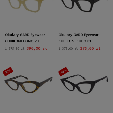
Kształt
Prostokątne
(2)
Kocie oko
(4)
Kolor oprawy
Czarny
(2)
Okulary GARD Eyewear
Okulary GARD Eyewear
Brązowy/Beżowy
(2)
CUBIKONI CONO 23
CUBIKONI CUBO 01
Żółty
(1)
390,00 zł
275,00 zł
1 375,00 zł
1 375,00 zł
Różowy
(1)
Materiał
-72%
-68%
Plastikowe
(6)
Rodzaj
Pełne
(6)
Rozmiar
Średnie
(6)