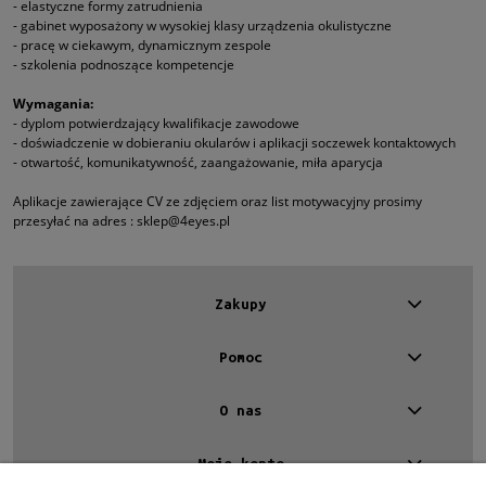
- elastyczne formy zatrudnienia
- gabinet wyposażony w wysokiej klasy urządzenia okulistyczne
- pracę w ciekawym, dynamicznym zespole
- szkolenia podnoszące kompetencje
Wymagania:
- dyplom potwierdzający kwalifikacje zawodowe
- doświadczenie w dobieraniu okularów i aplikacji soczewek kontaktowych
- otwartość, komunikatywność, zaangażowanie, miła aparycja
Aplikacje zawierające CV ze zdjęciem oraz list motywacyjny prosimy
przesyłać na adres :
sklep@4eyes.pl
Zakupy
Pomoc
O nas
Moje konto