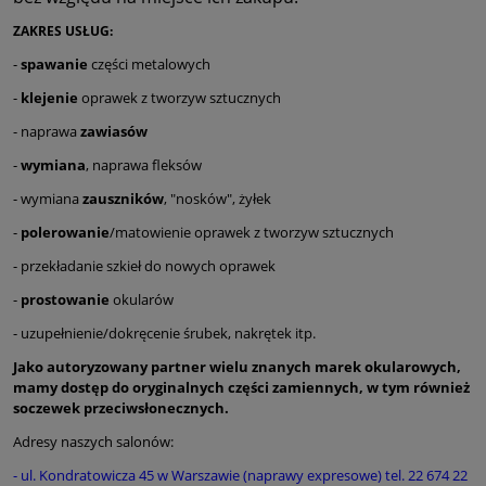
ZAKRES USŁUG:
-
spawanie
części metalowych
-
klejenie
oprawek z tworzyw sztucznych
- naprawa
zawiasów
-
wymiana
, naprawa fleksów
- wymiana
zauszników
, "nosków", żyłek
-
polerowanie
/matowienie oprawek z tworzyw sztucznych
- przekładanie szkieł do nowych oprawek
-
prostowanie
okularów
- uzupełnienie/dokręcenie śrubek, nakrętek itp.
Jako autoryzowany partner wielu znanych marek okularowych,
mamy dostęp do oryginalnych części zamiennych, w tym również
soczewek przeciwsłonecznych.
Adresy naszych salonów:
- ul. Kondratowicza 45 w Warszawie (naprawy expresowe) tel. 22 674 22