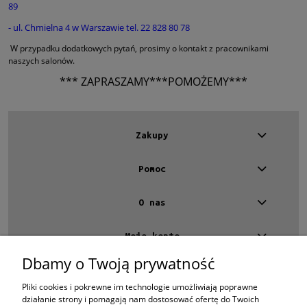
89
- ul. Chmielna 4 w Warszawie tel. 22 828 80 78
W przypadku dodatkowych pytań, prosimy o kontakt z pracownikami
naszych salonów.
*** ZAPRASZAMY***POMOŻEMY***
Zakupy
Pomoc
O nas
Moje konto
Dbamy o Twoją prywatność
Kontakt
4 EYES OPTYKA -
optyk Warszawa
Pliki cookies i pokrewne im technologie umożliwiają poprawne
ul.Chmielna 4
działanie strony i pomagają nam dostosować ofertę do Twoich
00-020 Warszawa