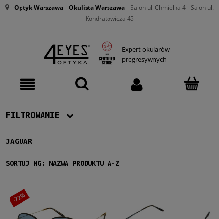
Optyk Warszawa
–
Okulista Warszawa
– Salon ul. Chmielna 4 - Salon ul.
Kondratowicza 45
Expert okularów
progresywnych
FILTROWANIE
JAGUAR
Producent
Jaguar
(7)
SORTUJ WG:
NAZWA PRODUKTU A-Z
Męskie
-72%
Męskie
(7)