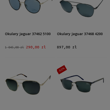
Kształt
Okrągłe/Owalne
(1)
Prostokątne
(2)
Aviator
(3)
Inne
(1)
Okulary Jaguar 37462 5100
Okulary Jaguar 37468 4200
Materiał
Metalowe
(6)
290,00 zł
897,00 zł
1 045,00 zł
Tytanowe
(1)
Kolor oprawy
-63%
Czarny
(2)
Szary
(2)
Złoty
(2)
Srebrny
(1)
Kolor soczewki
Szary
(1)