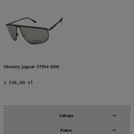
Polaryzacja
Tak
(3)
Gwarancja
24 miesiące
(7)
Dostępność
dostępny
(7)
Okulary Jaguar 37954 4200
Cena
1 548,00 zł
od
do
Filtruj
Zakupy
Nowość
Pomoc