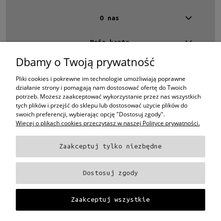
nie
(7)
O nas
Promocja
tak
(3)
Moje konto
nie
(4)
Dbamy o Twoją prywatność
Kontakt
4 EYES OPTYKA -
optyk Warszawa
Pliki cookies i pokrewne im technologie umożliwiają poprawne
ul.Chmielna 4
działanie strony i pomagają nam dostosować ofertę do Twoich
00-020 Warszawa
potrzeb. Możesz zaakceptować wykorzystanie przez nas wszystkich
woj. mazowieckie
tych plików i przejść do sklepu lub dostosować użycie plików do
swoich preferencji, wybierając opcję "Dostosuj zgody".
+48 696 015 670
sklep@4eyes.pl
Więcej o plikach cookies przeczytasz w naszej Polityce prywatności.
Zaakceptuj tylko niezbędne
Oprawki i okulary Ray-Ban
Oprawki i okulary Persol
Oprawki i okulary Polo
Ralph Lauren
Oprawki i okulary Tom Ford
Oprawki i okulary Miu Miu
Oprawki
Dostosuj zgody
i okulary Oakley
Oprawki i okulary Prada
Oprawki i okulary Ray-Ban Aviator
Oprawki i okulary Dior
Oprawki i okulary Oliver Peoples
Oprawki i okulary
Porsche
Oprawki i okulary Fendi
Oprawki i okulary Celine
Oprawki i okulary
Zaakceptuj wszystkie
Chloe
Oprawki i okulary Dolce & Gabbana
Okulary Tag Heuer