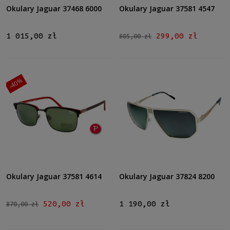
Szaro-zielony
(2)
Okulary Jaguar 37468 6000
Okulary Jaguar 37581 4547
Zielony
(3)
Niebieski
(1)
1 015,00 zł
299,00 zł
805,00 zł
Rodzaj
Pełne
(7)
-40%
Lustro
Tak
(1)
Możliwość montażu soczewek z korekcją
Tak
(6)
Polaryzacja
Okulary Jaguar 37581 4614
Okulary Jaguar 37824 8200
Tak
(3)
520,00 zł
1 190,00 zł
870,00 zł
Rozmiar
Średnie
(7)