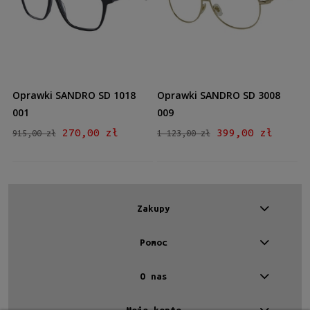
Kształt
Prostokątne
(1)
Aviator
(1)
Kolor oprawy
Czarny
(1)
Oprawki SANDRO SD 1018
Oprawki SANDRO SD 3008
Złoty
(1)
001
009
270,00 zł
399,00 zł
915,00 zł
1 123,00 zł
Materiał
Metalowe
(1)
Plastikowe
(1)
Rodzaj
Zakupy
Pełne
(2)
Pomoc
Rozmiar
O nas
Średnie
(2)