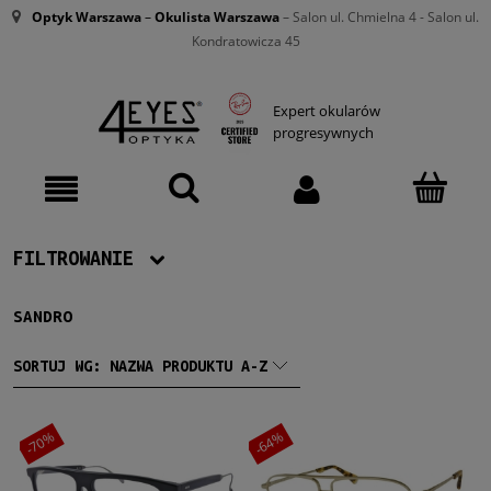
Optyk Warszawa
–
Okulista Warszawa
– Salon ul. Chmielna 4 - Salon ul.
Kondratowicza 45
Expert okularów
progresywnych
FILTROWANIE
SANDRO
Producent
Sandro
(2)
SORTUJ WG:
NAZWA PRODUKTU A-Z
Męskie
-70%
-64%
Męskie
(2)