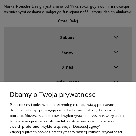
Marka
Porsche
Design jest znana od 1972 roku, gdy swoimi innowacjami
technicznymi doskonale połączyła funkcjonalność i czysty design okularów.
Do produkcji tych okularów wykorzystywano wysokiej jakości materiały. Te w
Czytaj Dalej
połączeniu z tradycją rzemieślniczą,
precyzyjnym
wykonaniem detali
przynoszą w każdej kolekcji stylowe, klasyczne jak i nowoczesne okulary.
Okulary Porsche Design to perfekcyjne połączenie luksusu i technologii.
Zakupy
Okulary Porsche Design słyną z ponadczasowego, niestandardowego i
minimalistycznego
wzornictwa
. Porsche Design każdego roku oferuje nową
kolekcję okularów przeciwsłonecznych i okularów korekcyjnych , w której na
Pomoc
pewno każdy wybierze coś dla siebie. Tegoroczna kolekcja okularów
Porsche Design jest przepełniona dużą dawką klasycznego stylu i szeroką
gama kolorów. Co warto podkreślić, soczewki wszystkich okularów
O nas
przeciwsłonecznych zostały wykonane z poliwęglanu co powoduje, że są
odporne na zarysowania, okulary te zapewniają także oczywiście
pełną
Moje konto
ochronę
przed promieniami UV.
Dbamy o Twoją prywatność
Kontakt
Zdajemy sobie sprawę z ogromnej wagi, jaką mają oprawki okularowe, czy
to te służące ochronie przed słońcem, czy te korygujące wzrok. Przez wiele
4 EYES OPTYKA -
optyk Warszawa
Pliki cookies i pokrewne im technologie umożliwiają poprawne
lat nasza firma miała okazję wysłuchać licznych historii naszych klientów.
ul.Chmielna 4
działanie strony i pomagają nam dostosować ofertę do Twoich
Opowiadali nam, jak piękne i funkcjonalne okulary Porsche znacząco
00-020 Warszawa
potrzeb. Możesz zaakceptować wykorzystanie przez nas wszystkich
poprawiły ich samopoczucie, ale także jak te niskiej jakości utrudniały
woj. mazowieckie
tych plików i przejść do sklepu lub dostosować użycie plików do
codzienne życie. Dlatego zawsze oferujemy oprawki okularowe Porsche
swoich preferencji, wybierając opcję "Dostosuj zgody".
+48 696 015 670
najwyższej jakości, niezależnie od cen. Uważamy, że niezależnie czy
Więcej o plikach cookies przeczytasz w naszej Polityce prywatności.
sklep@4eyes.pl
wydajecie kilka złotych czy kilka tysięcy złotych, macie prawo do