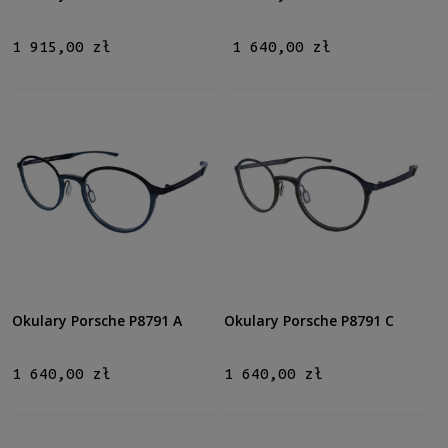
1 915,00 zł
1 640,00 zł
Okulary Porsche P8791 A
Okulary Porsche P8791 C
1 640,00 zł
1 640,00 zł