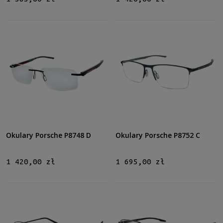
Okulary Porsche P8748 D
Okulary Porsche P8752 C
1 420,00 zł
1 695,00 zł