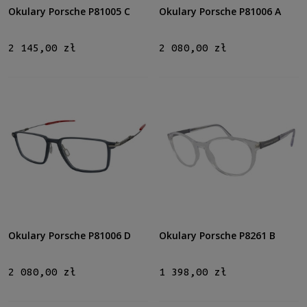
Tytanowe
(13)
Okulary Porsche P81005 C
Okulary Porsche P81006 A
Rodzaj
2 145,00 zł
2 080,00 zł
Pełne
(25)
Żyłka
(7)
Patentki
(4)
Rozmiar
Średnie
(35)
Duże
(1)
Dostępność
dostępny
(36)
Okulary Porsche P81006 D
Okulary Porsche P8261 B
Cena
2 080,00 zł
1 398,00 zł
od
do