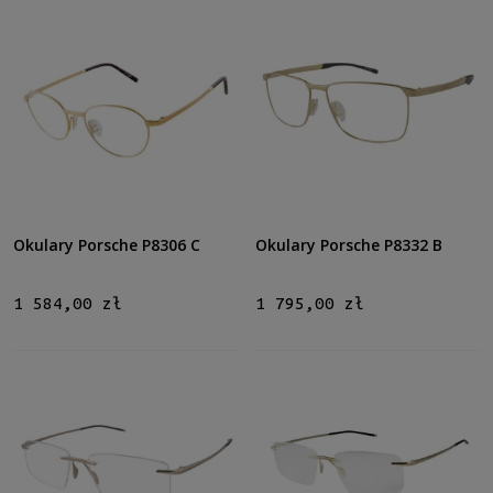
Filtruj
Nowość
nie
(36)
Promocja
nie
(36)
Okulary Porsche P8306 C
Okulary Porsche P8332 B
1 584,00 zł
1 795,00 zł