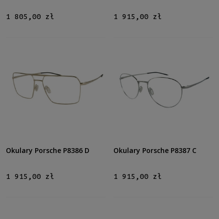
1 805,00 zł
1 915,00 zł
Okulary Porsche P8386 D
Okulary Porsche P8387 C
1 915,00 zł
1 915,00 zł