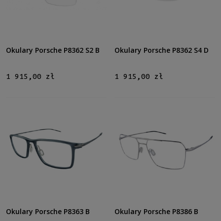
Okulary Porsche P8362 S2 B
Okulary Porsche P8362 S4 D
1 915,00 zł
1 915,00 zł
Okulary Porsche P8363 B
Okulary Porsche P8386 B