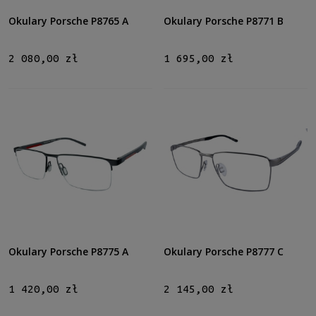
Okulary Porsche P8765 A
Okulary Porsche P8771 B
2 080,00 zł
1 695,00 zł
Okulary Porsche P8775 A
Okulary Porsche P8777 C
1 420,00 zł
2 145,00 zł