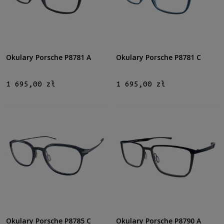
Okulary Porsche P8781 A
Okulary Porsche P8781 C
1 695,00 zł
1 695,00 zł
Okulary Porsche P8785 C
Okulary Porsche P8790 A