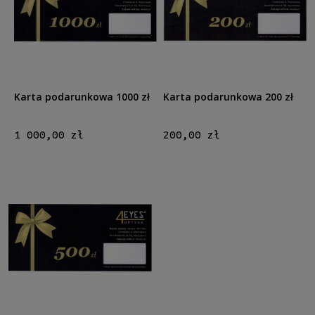
Cena
od
do
Filtruj
Karta podarunkowa 1000 zł
Karta podarunkowa 200 zł
Nowość
1 000,00 zł
200,00 zł
nie
(3)
Promocja
nie
(3)