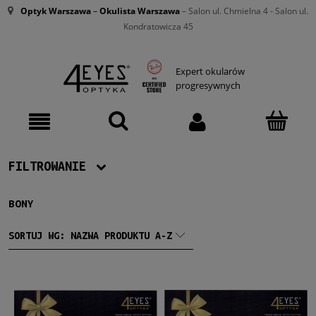
Optyk Warszawa
–
Okulista Warszawa
– Salon ul. Chmielna 4 - Salon ul.
Kondratowicza 45
Expert okularów
progresywnych
FILTROWANIE
BONY
Producent
4EyesOptyka
(3)
SORTUJ WG:
NAZWA PRODUKTU A-Z
Dostępność
dostępny
(3)