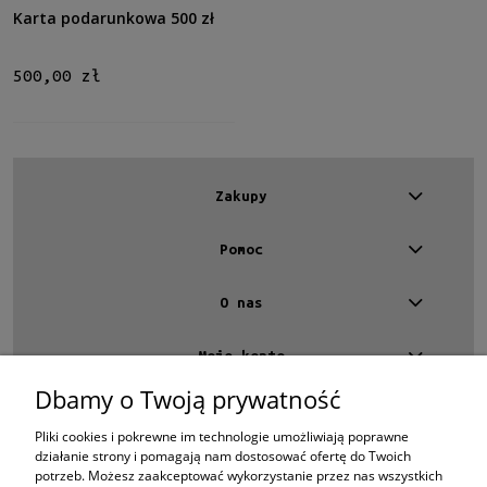
Karta podarunkowa 500 zł
500,00 zł
Zakupy
Pomoc
O nas
Moje konto
Dbamy o Twoją prywatność
Kontakt
4 EYES OPTYKA -
optyk Warszawa
Pliki cookies i pokrewne im technologie umożliwiają poprawne
ul.Chmielna 4
działanie strony i pomagają nam dostosować ofertę do Twoich
00-020 Warszawa
potrzeb. Możesz zaakceptować wykorzystanie przez nas wszystkich