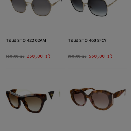
Kształt
Okrągłe/Owalne
(1)
Prostokątne
(1)
Kocie oko
(1)
Inne
(2)
Tous STO 422 02AM
Tous STO 460 8FCY
Materiał
Metalowe
(2)
250,00 zł
560,00 zł
650,00 zł
860,00 zł
Plastikowe
(3)
Kolor oprawy
Czarny
(1)
Brązowy/Beżowy
(2)
Złoty
(2)
Kolor soczewki
Szary
(3)
Brązowy
(2)