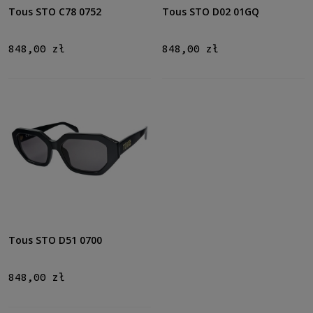
Tous STO C78 0752
Tous STO D02 01GQ
Gradacja
Tak
(4)
848,00 zł
848,00 zł
Rodzaj
Pełne
(5)
Możliwość montażu soczewek z korekcją
Tak
(5)
Rozmiar
Średnie
(5)
Gwarancja
Tous STO D51 0700
24 miesiące
(5)
848,00 zł
Dostępność
dostępny
(5)