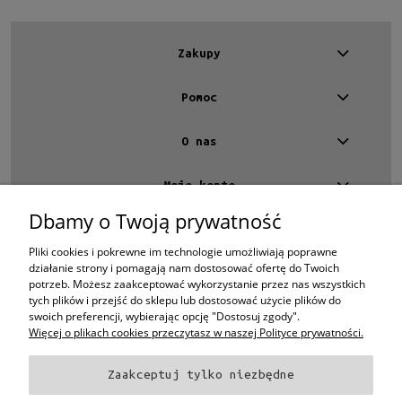
Cena
Zakupy
od
Pomoc
do
Filtruj
O nas
Nowość
Moje konto
nie
(5)
Dbamy o Twoją prywatność
Kontakt
4 EYES OPTYKA -
optyk Warszawa
Promocja
Pliki cookies i pokrewne im technologie umożliwiają poprawne
ul.Chmielna 4
działanie strony i pomagają nam dostosować ofertę do Twoich
tak
(2)
00-020 Warszawa
potrzeb. Możesz zaakceptować wykorzystanie przez nas wszystkich
woj. mazowieckie
nie
(3)
tych plików i przejść do sklepu lub dostosować użycie plików do
swoich preferencji, wybierając opcję "Dostosuj zgody".
+48 696 015 670
sklep@4eyes.pl
Więcej o plikach cookies przeczytasz w naszej Polityce prywatności.
Zaakceptuj tylko niezbędne
Oprawki i okulary Ray-Ban
Oprawki i okulary Persol
Oprawki i okulary Polo