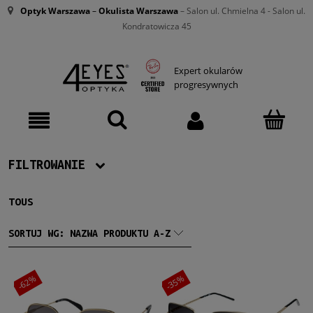
Optyk Warszawa
–
Okulista Warszawa
– Salon ul. Chmielna 4 - Salon ul.
Kondratowicza 45
Expert okularów
progresywnych
FILTROWANIE
TOUS
Producent
Tous
(5)
SORTUJ WG:
NAZWA PRODUKTU A-Z
Damskie
-62%
-35%
Damskie
(5)