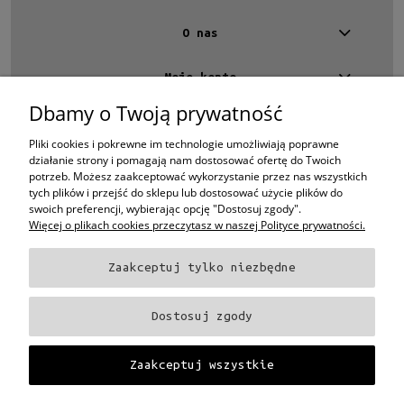
nie
(5)
O nas
Moje konto
Dbamy o Twoją prywatność
Kontakt
4 EYES OPTYKA -
optyk Warszawa
Pliki cookies i pokrewne im technologie umożliwiają poprawne
ul.Chmielna 4
działanie strony i pomagają nam dostosować ofertę do Twoich
00-020 Warszawa
potrzeb. Możesz zaakceptować wykorzystanie przez nas wszystkich
woj. mazowieckie
tych plików i przejść do sklepu lub dostosować użycie plików do
swoich preferencji, wybierając opcję "Dostosuj zgody".
+48 696 015 670
sklep@4eyes.pl
Więcej o plikach cookies przeczytasz w naszej Polityce prywatności.
Zaakceptuj tylko niezbędne
Oprawki i okulary Ray-Ban
Oprawki i okulary Persol
Oprawki i okulary Polo
Ralph Lauren
Oprawki i okulary Tom Ford
Oprawki i okulary Miu Miu
Oprawki
Dostosuj zgody
i okulary Oakley
Oprawki i okulary Prada
Oprawki i okulary Ray-Ban Aviator
Oprawki i okulary Dior
Oprawki i okulary Oliver Peoples
Oprawki i okulary
Porsche
Oprawki i okulary Fendi
Oprawki i okulary Celine
Oprawki i okulary
Zaakceptuj wszystkie
Chloe
Oprawki i okulary Dolce & Gabbana
Okulary Tag Heuer