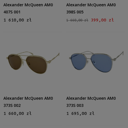
Kolor soczewki
Alexander McQueen AM0
Alexander McQueen AM0
Szary
(4)
407S 001
398S 005
Brązowy
(3)
1 610,00 zł
399,00 zł
1 660,00 zł
Niebieski
(1)
Gradacja
Tak
(2)
Rodzaj
Pełne
(8)
Możliwość montażu soczewek z korekcją
Tak
(7)
Alexander McQueen AM0
Alexander McQueen AM0
Rozmiar
373S 002
373S 003
Średnie
(7)
1 660,00 zł
1 695,00 zł
Duże
(1)