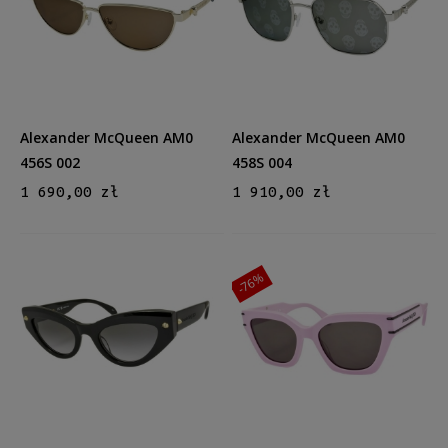
Męskie
Męskie
(3)
Kształt
Prostokątne
(1)
Kocie oko
(4)
Alexander McQueen AM0
Alexander McQueen AM0
Aviator
(3)
456S 002
458S 004
1 690,00 zł
1 910,00 zł
Materiał
Metalowe
(5)
Plastikowe
(3)
-76%
Kolor oprawy
Czarny
(2)
Złoty
(3)
Srebrny
(2)
Różowy
(1)