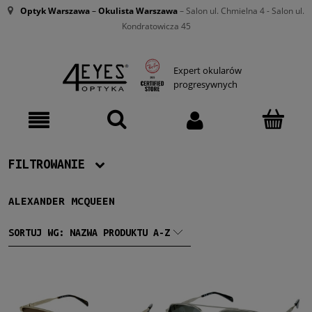
Optyk Warszawa
–
Okulista Warszawa
– Salon ul. Chmielna 4 - Salon ul.
Kondratowicza 45
Expert okularów
progresywnych
FILTROWANIE
ALEXANDER MCQUEEN
Producent
Okulary Alexander McQueen
(8)
SORTUJ WG:
NAZWA PRODUKTU A-Z
Damskie
Damskie
(7)