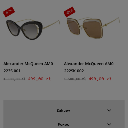
Gwarancja
24 miesiące
(8)
-67%
-68%
Dostępność
dostępny
(8)
Cena
od
Alexander McQueen AM0
Alexander McQueen AM0
do
223S 001
222SK 002
Filtruj
499,00 zł
499,00 zł
1 500,00 zł
1 580,00 zł
Nowość
nie
(8)
Zakupy
Promocja
tak
(3)
Pomoc