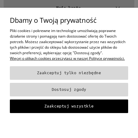
Moje konto
Dbamy o Twoją prywatność
Kontakt
4 EYES OPTYKA -
optyk Warszawa
Pliki cookies i pokrewne im technologie umożliwiają poprawne
ul.Chmielna 4
działanie strony i pomagają nam dostosować ofertę do Twoich
00-020 Warszawa
potrzeb. Możesz zaakceptować wykorzystanie przez nas wszystkich
woj. mazowieckie
tych plików i przejść do sklepu lub dostosować użycie plików do
swoich preferencji, wybierając opcję "Dostosuj zgody".
+48 696 015 670
Więcej o plikach cookies przeczytasz w naszej Polityce prywatności.
sklep@4eyes.pl
Zaakceptuj tylko niezbędne
Oprawki i okulary Ray-Ban
Oprawki i okulary Persol
Oprawki i okulary Polo
Ralph Lauren
Oprawki i okulary Tom Ford
Oprawki i okulary Miu Miu
Oprawki
Dostosuj zgody
i okulary Oakley
Oprawki i okulary Prada
Oprawki i okulary Ray-Ban Aviator
Oprawki i okulary Dior
Oprawki i okulary Oliver Peoples
Oprawki i okulary
Porsche
Oprawki i okulary Fendi
Oprawki i okulary Celine
Oprawki i okulary
Zaakceptuj wszystkie
Chloe
Oprawki i okulary Dolce & Gabbana
Okulary Tag Heuer
Projekt i wykonanie:
Gabiec.pl
Pokaż pełną wersję strony