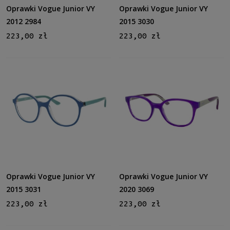
Metalowe
(11)
Oprawki Vogue Junior VY
Oprawki Vogue Junior VY
Plastikowe
(35)
2012 2984
2015 3030
223,00 zł
223,00 zł
Rodzaj
Pełne
(43)
Żyłka
(2)
Patentki
(1)
Rozmiar
Małe
(10)
Średnie
(36)
Dostępność
dostępny
(46)
Oprawki Vogue Junior VY
Oprawki Vogue Junior VY
2015 3031
2020 3069
Cena
223,00 zł
223,00 zł
od