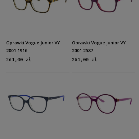
Dziecko
Dziecko
(10)
Kształt
Okrągłe/Owalne
(7)
Prostokątne
(13)
Oprawki Vogue Junior VY
Oprawki Vogue Junior VY
Kocie oko
(24)
2001 1916
2001 2587
Inne
(2)
261,00 zł
261,00 zł
Kolor oprawy
Czarny
(11)
Brązowy/Beżowy
(8)
Czerwony/Bordowy
(4)
Złoty
(5)
Różowy
(5)
więcej
Materiał