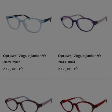
do
Filtruj
Nowość
nie
(46)
Promocja
tak
(1)
Oprawki Vogue Junior VY
Oprawki Vogue Junior VY
nie
(45)
2029 2582
2043 3064
272,00 zł
272,00 zł