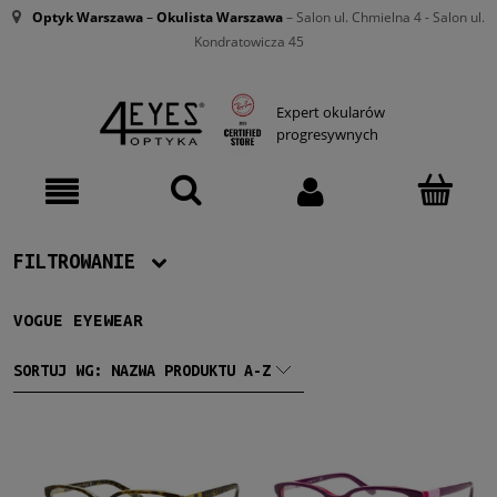
Optyk Warszawa
–
Okulista Warszawa
– Salon ul. Chmielna 4 - Salon ul.
Kondratowicza 45
Expert okularów
progresywnych
FILTROWANIE
VOGUE EYEWEAR
Producent
Vogue
(46)
SORTUJ WG:
NAZWA PRODUKTU A-Z
Damskie
Damskie
(36)