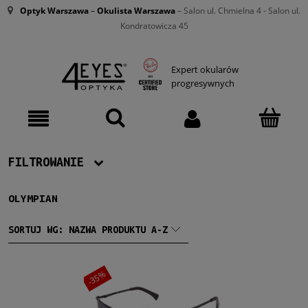
Optyk Warszawa
–
Okulista Warszawa
– Salon ul. Chmielna 4 - Salon ul.
Kondratowicza 45
Expert okularów
progresywnych
FILTROWANIE
OLYMPIAN
Producent
Ray-Ban
(1)
SORTUJ WG:
NAZWA PRODUKTU A-Z
Damskie
-35%
Damskie
(1)