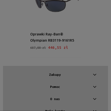
Męskie
Męskie
(1)
Kształt
Inne
(1)
Oprawki Ray-Ban®
Materiał
Olympian RB3119-9161R5
Metalowe
(1)
446,55 zł
687,00 zł
Kolor oprawy
Czarny
(1)
Zakupy
Kolor soczewki
Niebieski
(1)
Pomoc
Rodzaj
O nas
Pełne
(1)