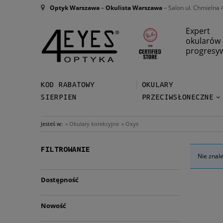
Optyk Warszawa
–
Okulista Warszawa
– Salon ul. Chmielna 
Expert
okularów
progresy
KOD RABATOWY
OKULARY
SIERPIEN
PRZECIWSŁONECZNE
Jesteś w:
»
Okulary korekcyjne
»
Oxys
FILTROWANIE
Nie znal
Dostępność
Nowość