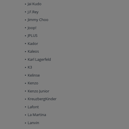
Jai Kudo
J.F.Rey
Jimmy Choo
Joop!
JPLUS
Kador
Kaleos
Karl Lagerfeld
K3
Kelinse
Kenzo
Kenzo Junior
KreuzbergKinder
Lafont
La Martina
Lanvin