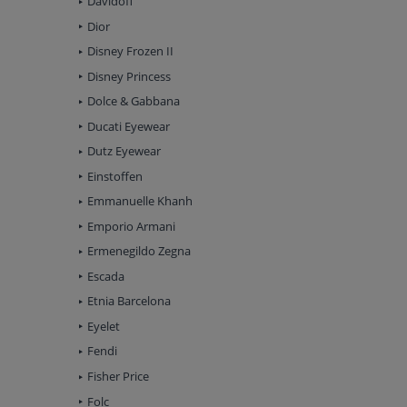
Davidoff
Dior
Disney Frozen II
Disney Princess
Dolce & Gabbana
Ducati Eyewear
Dutz Eyewear
Einstoffen
Emmanuelle Khanh
Emporio Armani
Ermenegildo Zegna
Escada
Etnia Barcelona
Eyelet
Fendi
Fisher Price
Folc