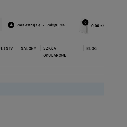
0
Zarejestruj się
/
Zaloguj się
0,00 zł
SZKŁA
ULISTA
SALONY
BLOG
OKULAROWE