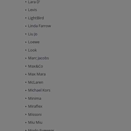
Lara D'
Levis
LightBird
Linda Farrow
Liu Jo
Loewe
Look
Marc Jacobs
Max&Co
Max Mara
McLaren
Michael Kors
Minima
Miraflex
Missoni
Miu Miu
Modo Eyewear