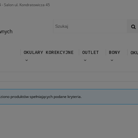
4 - Salon ul. Kondratowicza 45
wnych
OKULARY KOREKCYJNE
OUTLET
BONY
OK
eziono produktów spełniających podane kryteria.