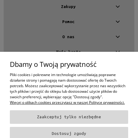
Zakupy
Pomoc
O nas
Moje konto
Dbamy o Twoją prywatność
Kontakt
4 EYES OPTYKA -
optyk Warszawa
Pliki cookies i pokrewne im technologie umożliwiają poprawne
ul.Chmielna 4
działanie strony i pomagają nam dostosować ofertę do Twoich
00-020 Warszawa
potrzeb. Możesz zaakceptować wykorzystanie przez nas wszystkich
woj. mazowieckie
tych plików i przejść do sklepu lub dostosować użycie plików do
swoich preferencji, wybierając opcję "Dostosuj zgody".
+48 696 015 670
Więcej o plikach cookies przeczytasz w naszej Polityce prywatności.
sklep@4eyes.pl
Zaakceptuj tylko niezbędne
Oprawki i okulary Ray-Ban
Oprawki i okulary Persol
Oprawki i okulary Polo
Ralph Lauren
Oprawki i okulary Tom Ford
Oprawki i okulary Miu Miu
Oprawki
Dostosuj zgody
i okulary Oakley
Oprawki i okulary Prada
Oprawki i okulary Ray-Ban Aviator