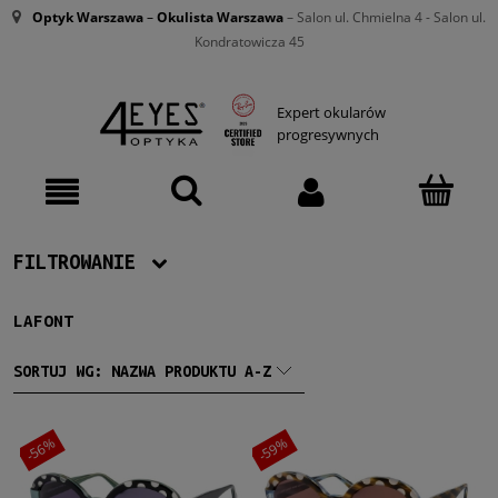
Optyk Warszawa
–
Okulista Warszawa
– Salon ul. Chmielna 4 - Salon ul.
Kondratowicza 45
Expert okularów
progresywnych
FILTROWANIE
LAFONT
Producent
Lafont
(2)
SORTUJ WG:
NAZWA PRODUKTU A-Z
Damskie
-56%
-59%
Damskie
(2)