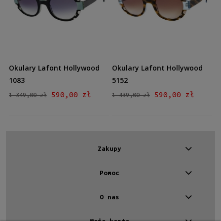
Kształt
Okrągłe/Owalne
(2)
Materiał
Plastikowe
(2)
Okulary Lafont Hollywood
Okulary Lafont Hollywood
Kolor oprawy
1083
5152
Czarny
(1)
590,00 zł
590,00 zł
1 349,00 zł
1 439,00 zł
Brązowy/Beżowy
(1)
Kolor soczewki
Szary
(1)
Zakupy
Brązowy
(1)
Pomoc
Gradacja
Tak
(2)
O nas
Rodzaj