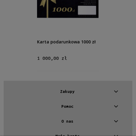
Cena
od
do
Filtruj
Karta podarunkowa 1000 zł
Nowość
1 000,00 zł
nie
(1)
Promocja
nie
(1)
Zakupy
Pomoc
O nas