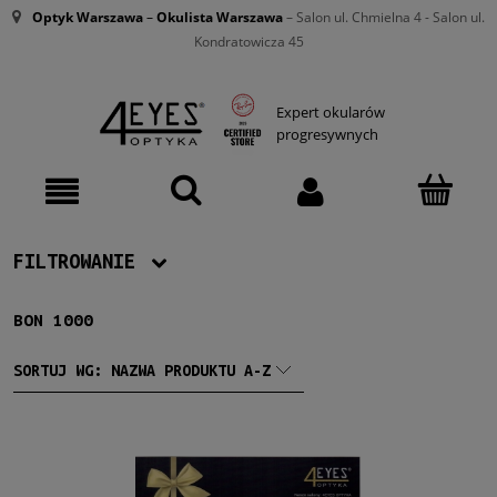
Optyk Warszawa
–
Okulista Warszawa
– Salon ul. Chmielna 4 - Salon ul.
Kondratowicza 45
Expert okularów
progresywnych
FILTROWANIE
BON 1000
Producent
4EyesOptyka
(1)
SORTUJ WG:
NAZWA PRODUKTU A-Z
Dostępność
dostępny
(1)