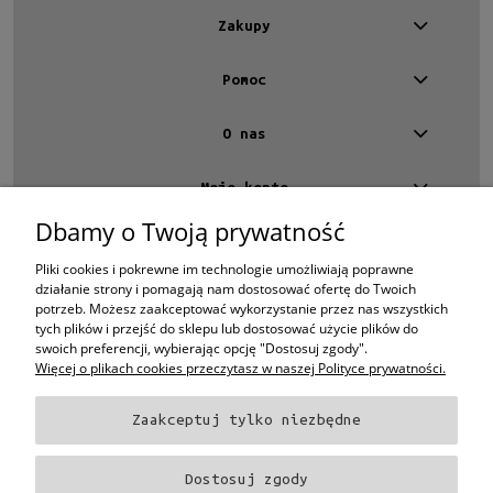
Zakupy
Pomoc
O nas
Moje konto
Dbamy o Twoją prywatność
Kontakt
4 EYES OPTYKA -
optyk Warszawa
Pliki cookies i pokrewne im technologie umożliwiają poprawne
ul.Chmielna 4
działanie strony i pomagają nam dostosować ofertę do Twoich
00-020 Warszawa
potrzeb. Możesz zaakceptować wykorzystanie przez nas wszystkich
woj. mazowieckie
tych plików i przejść do sklepu lub dostosować użycie plików do
swoich preferencji, wybierając opcję "Dostosuj zgody".
+48 696 015 670
sklep@4eyes.pl
Więcej o plikach cookies przeczytasz w naszej Polityce prywatności.
Zaakceptuj tylko niezbędne
Oprawki i okulary Ray-Ban
Oprawki i okulary Persol
Oprawki i okulary Polo
Ralph Lauren
Oprawki i okulary Tom Ford
Oprawki i okulary Miu Miu
Oprawki
Dostosuj zgody
i okulary Oakley
Oprawki i okulary Prada
Oprawki i okulary Ray-Ban Aviator