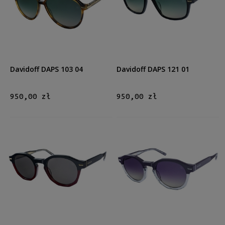
Męskie
Męskie
(11)
Kształt
Okrągłe/Owalne
(3)
Prostokątne
(2)
Davidoff DAPS 103 04
Davidoff DAPS 121 01
Aviator
(8)
950,00 zł
950,00 zł
Materiał
Plastikowe
(4)
Tytanowe
(9)
Kolor oprawy
Czarny
(6)
Brązowy/Beżowy
(1)
Szary
(1)
Złoty
(1)
Srebrny
(3)