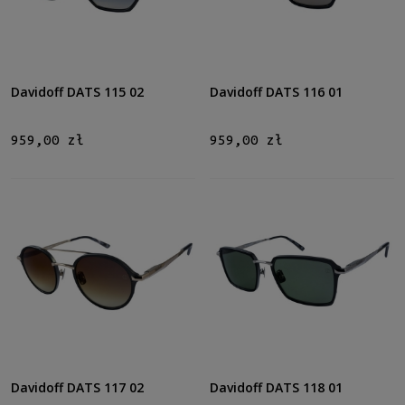
Filtruj
Nowość
Davidoff DATS 115 02
Davidoff DATS 116 01
nie
(13)
959,00 zł
959,00 zł
Promocja
nie
(13)
Davidoff DATS 117 02
Davidoff DATS 118 01