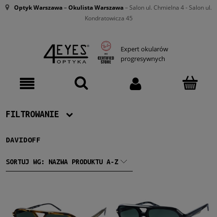
Optyk Warszawa
–
Okulista Warszawa
– Salon ul. Chmielna 4 - Salon ul.
Kondratowicza 45
Expert okularów
progresywnych
FILTROWANIE
DAVIDOFF
Producent
Davidoff
(13)
SORTUJ WG:
NAZWA PRODUKTU A-Z
Damskie
Damskie
(2)