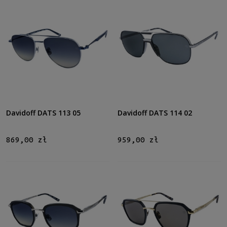
Tak
(13)
Rozmiar
Średnie
(13)
Polaryzacja
Tak
(13)
Gwarancja
Davidoff DATS 113 05
Davidoff DATS 114 02
24 miesiące
(13)
869,00 zł
959,00 zł
Dostępność
dostępny
(13)
Cena
od
do