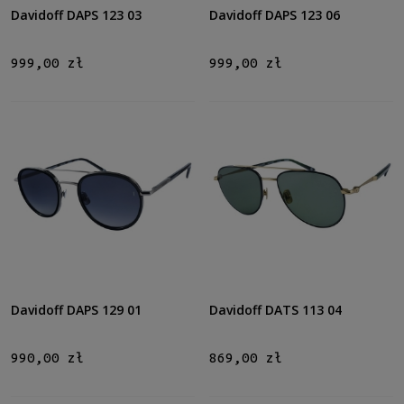
więcej
Davidoff DAPS 123 03
Davidoff DAPS 123 06
Kolor soczewki
999,00 zł
999,00 zł
Szary
(7)
Brązowy
(1)
Zielony
(4)
Inne
(1)
Gradacja
Tak
(8)
Rodzaj
Pełne
(13)
Davidoff DAPS 129 01
Davidoff DATS 113 04
Możliwość montażu soczewek z korekcją
Tak
(13)
990,00 zł
869,00 zł
Polaryzacja