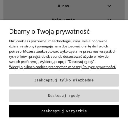
O nas
Moje konto
Dbamy o Twoją prywatność
Kontakt
4 EYES OPTYKA -
optyk Warszawa
Pliki cookies i pokrewne im technologie umożliwiają poprawne
ul.Chmielna 4
działanie strony i pomagają nam dostosować ofertę do Twoich
00-020 Warszawa
potrzeb. Możesz zaakceptować wykorzystanie przez nas wszystkich
woj. mazowieckie
tych plików i przejść do sklepu lub dostosować użycie plików do
swoich preferencji, wybierając opcję "Dostosuj zgody".
+48 696 015 670
Więcej o plikach cookies przeczytasz w naszej Polityce prywatności.
sklep@4eyes.pl
Zaakceptuj tylko niezbędne
Oprawki i okulary Ray-Ban
Oprawki i okulary Persol
Oprawki i okulary Polo
Ralph Lauren
Oprawki i okulary Tom Ford
Oprawki i okulary Miu Miu
Oprawki
Dostosuj zgody
i okulary Oakley
Oprawki i okulary Prada
Oprawki i okulary Ray-Ban Aviator
Oprawki i okulary Dior
Oprawki i okulary Oliver Peoples
Oprawki i okulary
Porsche
Oprawki i okulary Fendi
Oprawki i okulary Celine
Oprawki i okulary
Zaakceptuj wszystkie
Chloe
Oprawki i okulary Dolce & Gabbana
Okulary Tag Heuer
Projekt i wykonanie:
Gabiec.pl