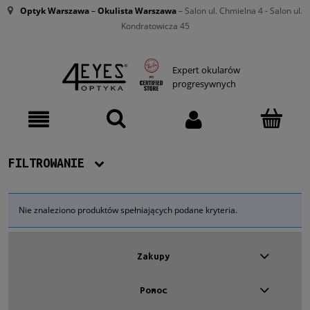
Optyk Warszawa
–
Okulista Warszawa
– Salon ul. Chmielna 4 - Salon ul.
Kondratowicza 45
Expert okularów
progresywnych
FILTROWANIE
Dostępność
Nie znaleziono produktów spełniających podane kryteria.
Nowość
Zakupy
Promocja
Pomoc