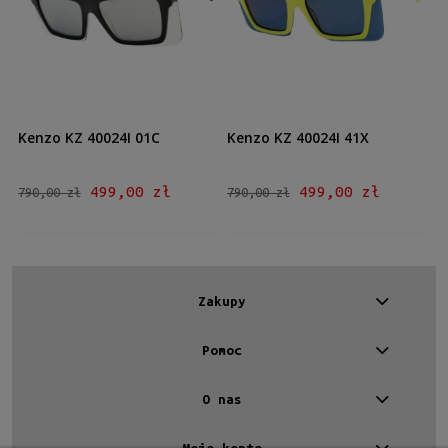
Męskie
Męskie
(2)
Kształt
Prostokątne
(2)
Kenzo KZ 40024I 01C
Kenzo KZ 40024I 41X
Materiał
Plastikowe
(2)
499,00 zł
499,00 zł
790,00 zł
790,00 zł
Kolor oprawy
Czarny
(1)
Żółty
(1)
Zakupy
Kolor soczewki
Pomoc
Szary
(1)
Niebieski
(1)
O nas
Rodzaj