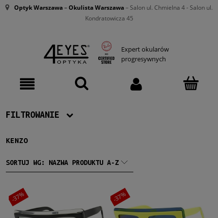
Optyk Warszawa
–
Okulista Warszawa
– Salon ul. Chmielna 4 - Salon ul.
Kondratowicza 45
Expert okularów
progresywnych
FILTROWANIE
KENZO
Producent
Kenzo
(2)
SORTUJ WG:
NAZWA PRODUKTU A-Z
Damskie
-37%
-37%
Damskie
(2)