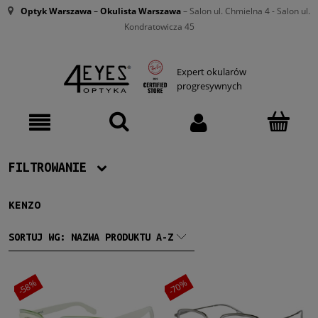
Optyk Warszawa
–
Okulista Warszawa
– Salon ul. Chmielna 4 - Salon ul.
Kondratowicza 45
Expert okularów
progresywnych
FILTROWANIE
KENZO
Producent
Kenzo
(3)
SORTUJ WG:
NAZWA PRODUKTU A-Z
Damskie
-58%
-70%
Damskie
(3)