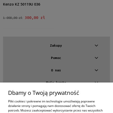
Kenzo KZ 50119U 036
Dostępność
dostępny
(3)
300,00 zł
1 008,00 zł
Cena
od
Zakupy
do
Filtruj
Pomoc
Nowość
O nas
nie
(3)
Moje konto
Promocja
Dbamy o Twoją prywatność
Kontakt
tak
(3)
4 EYES OPTYKA -
optyk Warszawa
Pliki cookies i pokrewne im technologie umożliwiają poprawne
ul.Chmielna 4
działanie strony i pomagają nam dostosować ofertę do Twoich
00-020 Warszawa
potrzeb. Możesz zaakceptować wykorzystanie przez nas wszystkich