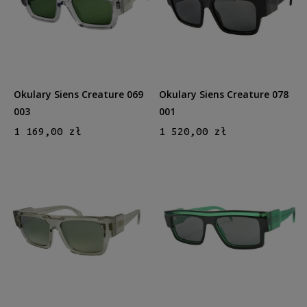
Męskie
Męskie
(6)
Kształt
Prostokątne
(5)
Aviator
(1)
Okulary Siens Creature 069
Okulary Siens Creature 078
003
001
Materiał
1 169,00 zł
1 520,00 zł
Plastikowe
(6)
Kolor oprawy
Czarny
(3)
Brązowy/Beżowy
(1)
Szary
(1)
Transparent (Clear)
(1)
Kolor soczewki
Szary
(3)