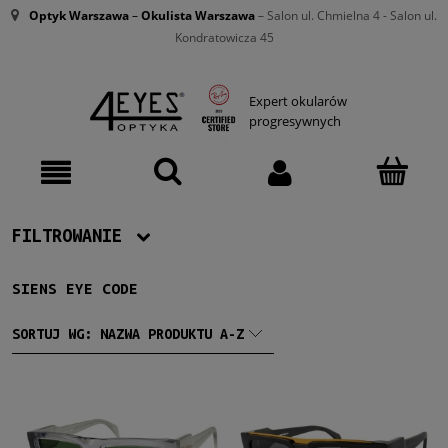
Optyk Warszawa
–
Okulista Warszawa
– Salon ul. Chmielna 4 - Salon ul.
Kondratowicza 45
Expert okularów
progresywnych
FILTROWANIE
SIENS EYE CODE
Producent
Siens Eye Code
(6)
SORTUJ WG:
NAZWA PRODUKTU A-Z
Damskie
Damskie
(6)