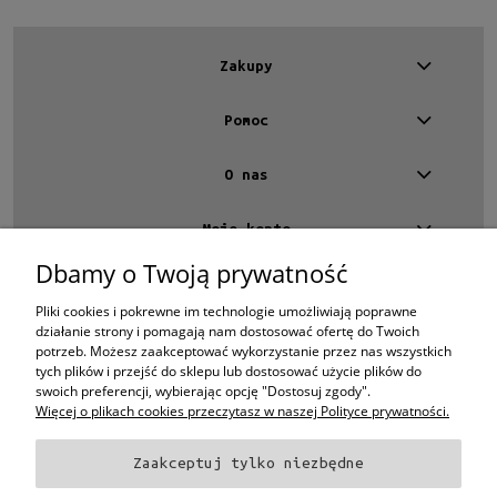
Gwarancja
24 miesiące
(6)
Zakupy
Dostępność
Pomoc
dostępny
(6)
O nas
Cena
od
Moje konto
do
Dbamy o Twoją prywatność
Kontakt
4 EYES OPTYKA -
optyk Warszawa
Filtruj
Pliki cookies i pokrewne im technologie umożliwiają poprawne
ul.Chmielna 4
działanie strony i pomagają nam dostosować ofertę do Twoich
00-020 Warszawa
potrzeb. Możesz zaakceptować wykorzystanie przez nas wszystkich
woj. mazowieckie
Nowość
tych plików i przejść do sklepu lub dostosować użycie plików do
swoich preferencji, wybierając opcję "Dostosuj zgody".
+48 696 015 670
nie
(6)
sklep@4eyes.pl
Więcej o plikach cookies przeczytasz w naszej Polityce prywatności.
Promocja
Zaakceptuj tylko niezbędne
nie
(6)
Oprawki i okulary Ray-Ban
Oprawki i okulary Persol
Oprawki i okulary Polo