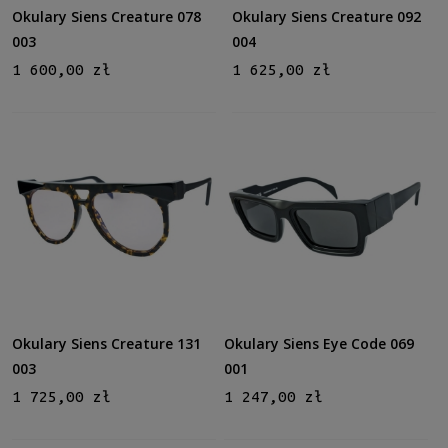
Zielony
(2)
Okulary Siens Creature 078
Okulary Siens Creature 092
Inne
(1)
003
004
1 600,00 zł
1 625,00 zł
Gradacja
Tak
(1)
Rodzaj
Pełne
(6)
Lustro
Tak
(1)
Możliwość montażu soczewek z korekcją
Tak
(6)
Okulary Siens Creature 131
Okulary Siens Eye Code 069
003
001
Rozmiar
1 725,00 zł
1 247,00 zł
Średnie
(6)