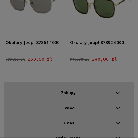
Kształt
Prostokątne
(2)
Materiał
Metalowe
(2)
Okulary Joop! 87364 1000
Okulary Joop! 87392 6000
Kolor oprawy
Brązowy/Beżowy
(1)
250,00 zł
240,00 zł
999,00 zł
945,00 zł
Srebrny
(1)
Kolor soczewki
Szary
(1)
Zakupy
Szaro-zielony
(1)
Pomoc
Rodzaj
Pełne
(1)
O nas
Patentki
(1)