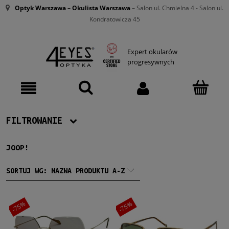
Optyk Warszawa
–
Okulista Warszawa
– Salon ul. Chmielna 4 - Salon ul.
Kondratowicza 45
Expert okularów
progresywnych
FILTROWANIE
JOOP!
Producent
Joop!
(2)
SORTUJ WG:
NAZWA PRODUKTU A-Z
Damskie
-75%
-75%
Damskie
(2)