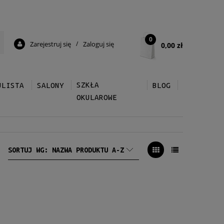
0
Zarejestruj się
/
Zaloguj się
0,00 zł
SZKŁA
ULISTA
SALONY
BLOG
OKULAROWE
SORTUJ WG:
NAZWA PRODUKTU A-Z