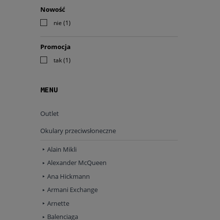
Nowość
nie
(1)
Promocja
tak
(1)
MENU
Outlet
Okulary przeciwsłoneczne
Alain Mikli
Alexander McQueen
Ana Hickmann
Armani Exchange
Arnette
Balenciaga