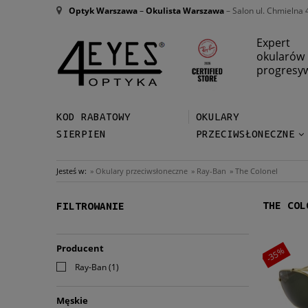
Optyk Warszawa
–
Okulista Warszawa
– Salon ul. Chmielna 
Expert
okularów
progresy
KOD RABATOWY
OKULARY
SIERPIEN
PRZECIWSŁONECZNE
Jesteś w:
»
Okulary przeciwsłoneczne
»
Ray-Ban
»
The Colonel
THE COL
FILTROWANIE
Producent
-35%
Ray-Ban
(1)
Męskie