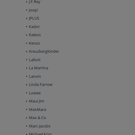
J.F.Rey
Joop!
JPLUS
Kador
Kaleos
Kenzo
KreuzbergKinder
Lafont
La Martina
Lanvin
Linda Farrow
Loewe
Maui Jim
MaxMara
Max & Co
Marc Jacobs
Michael Kors