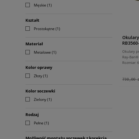
Męskie
(1)
Kształt
Prostokątne
(1)
Okular
RB3560
Materiał
Okulary p
Metalowe
(1)
Ray-Ban
Rozmiar:
Kolor oprawy
Złoty
(1)
730,00 
Kolor soczewki
Zielony
(1)
Rodzaj
Pełne
(1)
Możliwość montażu soczewek z korekcją