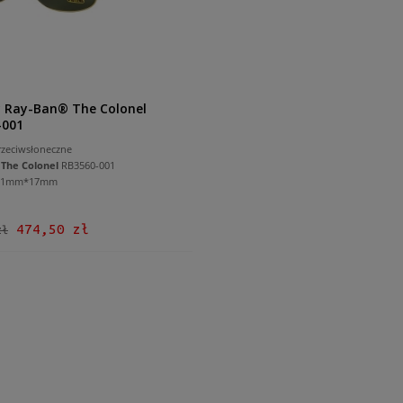
y Ray-Ban® The Colonel
-001
rzeciwsłoneczne
®
The Colonel
RB3560-001
 61mm*17mm
474,50 zł
zł