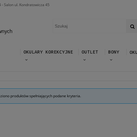
4 - Salon ul. Kondratowicza 45
wnych
OKULARY KOREKCYJNE
OUTLET
BONY
OK
eziono produktów spełniających podane kryteria.