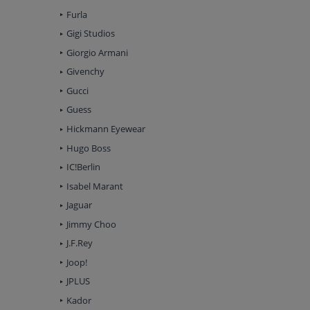
Furla
Gigi Studios
Giorgio Armani
Givenchy
Gucci
Guess
Hickmann Eyewear
Hugo Boss
IC!Berlin
Isabel Marant
Jaguar
Jimmy Choo
J.F.Rey
Joop!
JPLUS
Kador