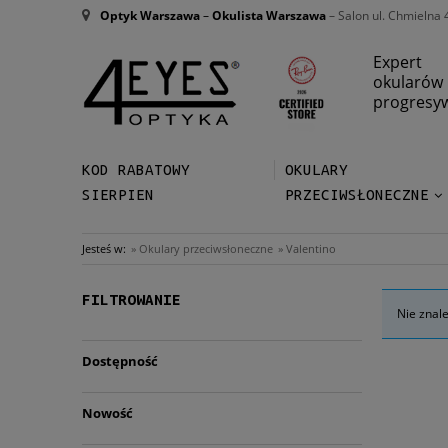
Optyk Warszawa
–
Okulista Warszawa
– Salon ul. Chmielna 
Expert
okularów
progresy
KOD RABATOWY
OKULARY
SIERPIEN
PRZECIWSŁONECZNE
Jesteś w:
»
Okulary przeciwsłoneczne
»
Valentino
FILTROWANIE
Nie znal
Dostępność
Nowość