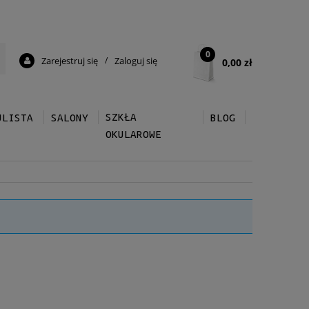
0
Zarejestruj się
/
Zaloguj się
0,00 zł
SZKŁA
ULISTA
SALONY
BLOG
OKULAROWE