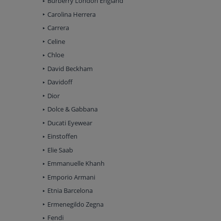
Burberry London England
Carolina Herrera
Carrera
Celine
Chloe
David Beckham
Davidoff
Dior
Dolce & Gabbana
Ducati Eyewear
Einstoffen
Elie Saab
Emmanuelle Khanh
Emporio Armani
Etnia Barcelona
Ermenegildo Zegna
Fendi