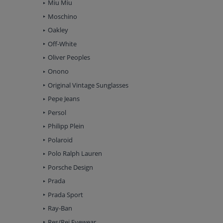
Miu Miu
Moschino
Oakley
Off-White
Oliver Peoples
Onono
Original Vintage Sunglasses
Pepe Jeans
Persol
Philipp Plein
Polaroid
Polo Ralph Lauren
Porsche Design
Prada
Prada Sport
Ray-Ban
Res/Rei Eyewear