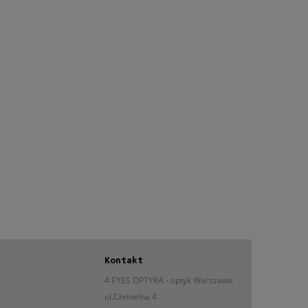
Kontakt
4 EYES OPTYKA -
optyk Warszawa
ul.Chmielna 4