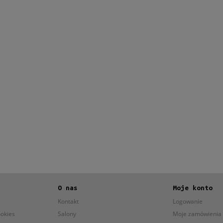
O nas
Moje konto
Kontakt
Logowanie
ookies
Salony
Moje zamówienia