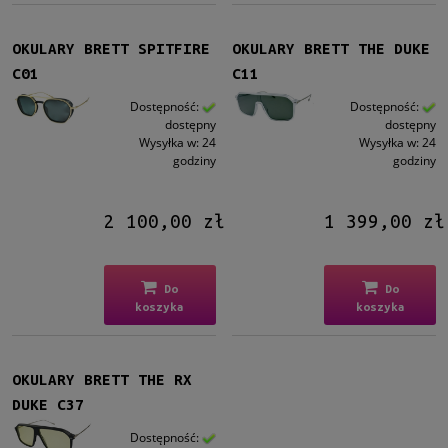
Średnie
(8)
Duże
(1)
OKULARY BRETT SPITFIRE
OKULARY BRETT THE DUKE
C01
C11
Gwarancja
Dostępność:
Dostępność:
24 miesiące
(9)
dostępny
dostępny
Wysyłka w:
24
Wysyłka w:
24
Dostępność
godziny
godziny
dostępny
(9)
2 100,00 zł
1 399,00 zł
Cena
od
Do
Do
koszyka
koszyka
do
Filtruj
OKULARY BRETT THE RX
Nowość
DUKE C37
nie
(9)
Dostępność: