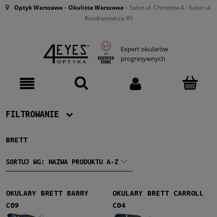
Optyk Warszawa
–
Okulista Warszawa
– Salon ul. Chmielna 4 - Salon ul.
Kondratowicza 45
Expert okularów
progresywnych
FILTROWANIE
BRETT
Producent
Brett
(9)
SORTUJ WG:
NAZWA PRODUKTU A-Z
Damskie
OKULARY BRETT BARRY
OKULARY BRETT CARROLL
Damskie
(1)
C09
C04