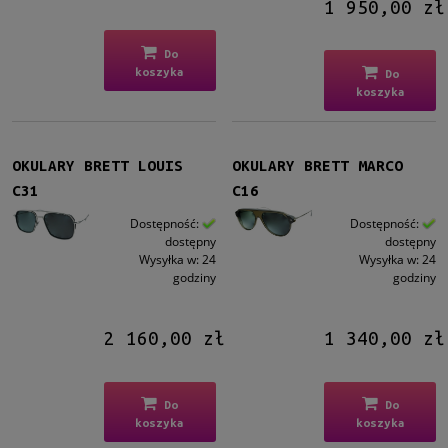
1 950,00 zł
więcej
Do
Kolor soczewki
koszyka
Do
Szary
(4)
koszyka
Szaro-zielony
(1)
Zielony
(3)
Inne
(1)
OKULARY BRETT LOUIS
OKULARY BRETT MARCO
C31
C16
Gradacja
Dostępność:
Dostępność:
Tak
(4)
dostępny
dostępny
Wysyłka w:
24
Wysyłka w:
24
godziny
godziny
Rodzaj
Pełne
(9)
2 160,00 zł
1 340,00 zł
Możliwość montażu soczewek z korekcją
Tak
(6)
Do
Do
koszyka
koszyka
Rozmiar