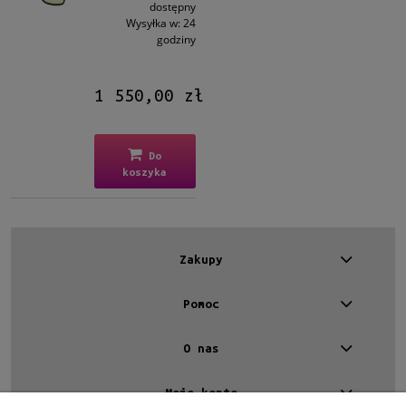
dostępny
Wysyłka w:
24
Promocja
godziny
nie
(9)
1 550,00 zł
Do
koszyka
Zakupy
Pomoc
O nas
Moje konto