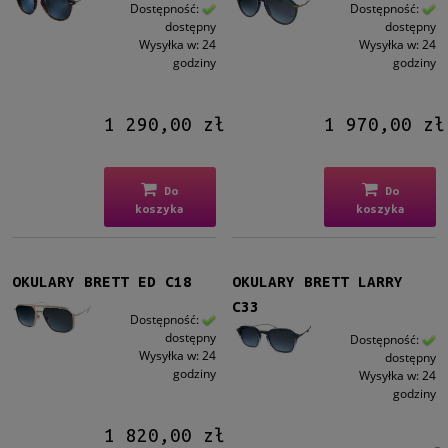
Męskie
Dostępność:
Dostępność:
dostępny
dostępny
Męskie
(9)
Wysyłka w:
24
Wysyłka w:
24
godziny
godziny
Kształt
Prostokątne
(3)
1 290,00 zł
1 970,00 zł
Aviator
(6)
Materiał
Do
Do
Metalowe
(1)
koszyka
koszyka
Plastikowe
(6)
Tytanowe
(2)
OKULARY BRETT ED C18
OKULARY BRETT LARRY
Kolor oprawy
C33
Dostępność:
Czarny
(1)
dostępny
Dostępność:
Brązowy/Beżowy
(2)
Wysyłka w:
24
dostępny
godziny
Wysyłka w:
24
Niebieski
(1)
godziny
Szary
(2)
Złoty
(2)
1 820,00 zł