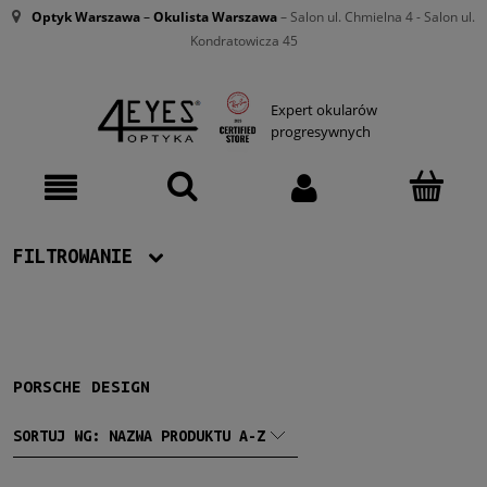
Optyk Warszawa
–
Okulista Warszawa
– Salon ul. Chmielna 4 - Salon ul.
Kondratowicza 45
Expert okularów
progresywnych
FILTROWANIE
Producent
Porsche Design
(23)
PORSCHE DESIGN
Męskie
SORTUJ WG:
NAZWA PRODUKTU A-Z
Męskie
(23)