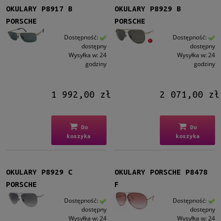
Kształt
OKULARY P8917 B
OKULARY P8929 B
Prostokątne
(5)
PORSCHE
PORSCHE
Aviator
(18)
Dostępność:
Dostępność:
dostępny
dostępny
Materiał
Wysyłka w:
24
Wysyłka w:
24
godziny
godziny
Metalowe
(8)
Plastikowe
(4)
Tytanowe
(11)
1 992,00 zł
2 071,00 zł
Kolor oprawy
Czarny
(9)
Do
Do
koszyka
koszyka
Brązowy/Beżowy
(1)
Szary
(4)
Złoty
(7)
OKULARY P8929 C
OKULARY PORSCHE P8478
Srebrny
(2)
PORSCHE
F
Kolor soczewki
Dostępność:
Dostępność:
dostępny
dostępny
Szary
(15)
Wysyłka w:
24
Wysyłka w:
24