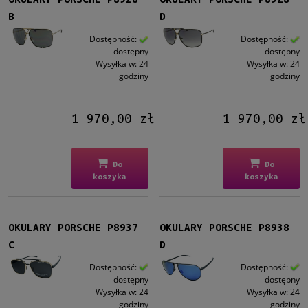
do
B
D
Filtruj
Dostępność:
Dostępność:
dostępny
dostępny
Wysyłka w:
24
Wysyłka w:
24
Nowość
godziny
godziny
nie
(23)
1 970,00 zł
1 970,00 zł
Promocja
nie
(23)
Do
Do
koszyka
koszyka
OKULARY PORSCHE P8937
OKULARY PORSCHE P8938
C
D
Dostępność:
Dostępność:
dostępny
dostępny
Wysyłka w:
24
Wysyłka w:
24
godziny
godziny