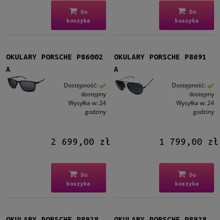
Tak
(13)
Do
Do
koszyka
koszyka
Rozmiar
Średnie
(21)
Duże
(2)
OKULARY PORSCHE P86002
OKULARY PORSCHE P8691
A
A
Polaryzacja
Dostępność:
Dostępność:
Tak
(13)
dostępny
dostępny
Wysyłka w:
24
Wysyłka w:
24
godziny
godziny
Gwarancja
24 miesiące
(23)
2 699,00 zł
1 799,00 zł
Dostępność
dostępny
(23)
Do
Do
koszyka
koszyka
Cena
od
OKULARY PORSCHE P8928
OKULARY PORSCHE P8928