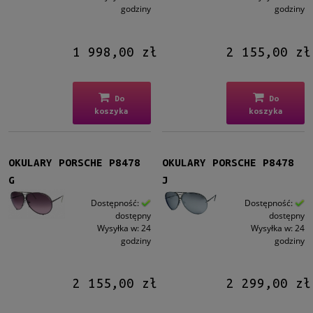
Brązowy
(5)
godziny
godziny
Zielony
(2)
Inne
(1)
1 998,00 zł
2 155,00 zł
Gradacja
Tak
(4)
Do
Do
koszyka
koszyka
Rodzaj
Pełne
(22)
Żyłka
(1)
OKULARY PORSCHE P8478
OKULARY PORSCHE P8478
G
J
Lustro
Dostępność:
Dostępność:
Tak
(10)
dostępny
dostępny
Wysyłka w:
24
Wysyłka w:
24
godziny
godziny
Możliwość montażu soczewek z korekcją
Tak
(21)
2 155,00 zł
2 299,00 zł
Polaryzacja