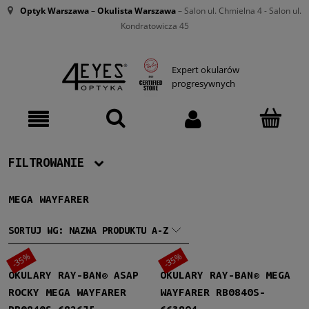
Optyk Warszawa
–
Okulista Warszawa
– Salon ul. Chmielna 4 - Salon ul.
Kondratowicza 45
Expert okularów
progresywnych
FILTROWANIE
MEGA WAYFARER
Producent
Ray-Ban
(4)
SORTUJ WG:
NAZWA PRODUKTU A-Z
-35%
-35%
Damskie
OKULARY RAY-BAN® ASAP
OKULARY RAY-BAN® MEGA
Damskie
(4)
ROCKY MEGA WAYFARER
WAYFARER RB0840S-