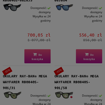
RB0840S-6826J5
6638O4
Męskie
Męskie
(4)
Dostępność:
Dostępność:
dostępny
dostępny
Wysyłka w:
24
Wysyłka w:
24
Kształt
godziny
godziny
Prostokątne
(4)
700,05 zł
556,40 zł
Materiał
1 077,00 zł
856,00 zł
Plastikowe
(4)
Kolor oprawy
Do
Do
koszyka
koszyka
Czarny
(3)
Niebieski
(1)
-35%
-35%
OKULARY RAY-BAN® MEGA
OKULARY RAY-BAN® MEGA
Kolor soczewki
WAYFARER RB0840S-
WAYFARER RB0840S-
Szary
(2)
901/31
901/58
Zielony
(2)
Dostępność:
Dostępność:
dostępny
dostępny
Rodzaj
Wysyłka w:
24
Wysyłka w:
24