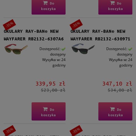
Polaryzacja
Do
Do
koszyka
koszyka
Tak
(21)
-35%
-35%
Rozmiar
OKULARY RAY-BAN® NEW
OKULARY RAY-BAN® NEW
Średnie
(62)
WAYFARER RB2132-6307A6
WAYFARER RB2132-630971
Dostępność:
Dostępność:
Polaryzacja
dostępny
dostępny
Tak
(21)
Wysyłka w:
24
Wysyłka w:
24
godziny
godziny
Gwarancja
24 miesiące
(62)
339,95 zł
347,10 zł
523,00 zł
534,00 zł
Dostępność
dostępny
(62)
Do
Do
koszyka
koszyka
Cena
-35%
-35%
od