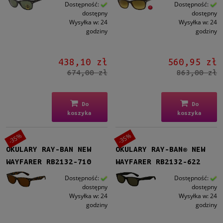
Męskie
Dostępność:
Dostępność:
dostępny
dostępny
Męskie
(62)
Wysyłka w:
24
Wysyłka w:
24
godziny
godziny
Kształt
Prostokątne
(62)
438,10 zł
560,95 zł
674,00 zł
863,00 zł
Materiał
Plastikowe
(62)
Do
Do
koszyka
koszyka
Kolor oprawy
Czarny
(25)
-35%
-35%
Brązowy/Beżowy
(25)
OKULARY RAY-BAN NEW
OKULARY RAY-BAN® NEW
Niebieski
(3)
WAYFARER RB2132-710
WAYFARER RB2132-622
Szary
(5)
Violet
(2)
Dostępność:
Dostępność:
dostępny
dostępny
więcej
Wysyłka w:
24
Wysyłka w:
24
godziny
godziny
Kolor soczewki