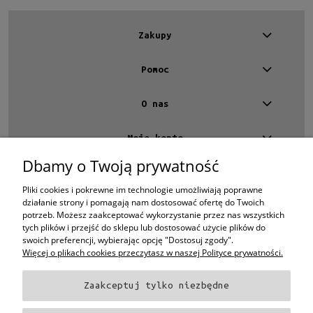
Zakupy
Pomoc
O nas
Moje konto
Dbamy o Twoją prywatność
Kontakt
4 EYES OPTYKA -
optyk Warszawa
Pliki cookies i pokrewne im technologie umożliwiają poprawne
ul.Chmielna 4
działanie strony i pomagają nam dostosować ofertę do Twoich
00-020 Warszawa
potrzeb. Możesz zaakceptować wykorzystanie przez nas wszystkich
woj. mazowieckie
tych plików i przejść do sklepu lub dostosować użycie plików do
swoich preferencji, wybierając opcję "Dostosuj zgody".
+48 696 015 670
sklep@4eyes.pl
Więcej o plikach cookies przeczytasz w naszej Polityce prywatności.
Zaakceptuj tylko niezbędne
Oprawki i okulary Ray-Ban
Oprawki i okulary Persol
Oprawki i okulary Polo