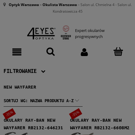
Optyk Warszawa
–
Okulista Warszawa
– Salon ul. Chmielna 4 - Salon ul.
Kondratowicza 45
Expert okularów
progresywnych
FILTROWANIE
NEW WAYFARER
Producent
Ray-Ban
(62)
SORTUJ WG:
NAZWA PRODUKTU A-Z
-35%
-35%
Damskie
OKULARY RAY-BAN NEW
OKULARY RAY-BAN NEW
Damskie
(62)
WAYFARER RB2132-646231
WAYFARER RB2132-6608M2