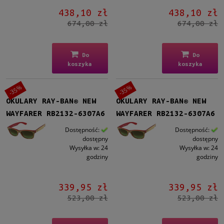
Szary
(15)
438,10 zł
438,10 zł
Brązowy
(10)
674,00 zł
674,00 zł
Zielony
(26)
Niebieski
(9)
Inne
(2)
Do
Do
koszyka
koszyka
Gradacja
-35%
-35%
Tak
(21)
OKULARY RAY-BAN® NEW
OKULARY RAY-BAN® NEW
WAYFARER RB2132-6307A6
WAYFARER RB2132-6307A6
Rodzaj
Dostępność:
Dostępność:
Pełne
(62)
dostępny
dostępny
Wysyłka w:
24
Wysyłka w:
24
Lustro
godziny
godziny
Tak
(5)
339,95 zł
339,95 zł
Możliwość montażu soczewek z korekcją
523,00 zł
523,00 zł
Tak
(62)