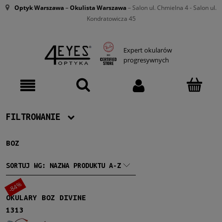
Optyk Warszawa
–
Okulista Warszawa
– Salon ul. Chmielna 4 - Salon ul.
Kondratowicza 45
Expert okularów
progresywnych
FILTROWANIE
BOZ
Producent
BOZ
(1)
SORTUJ WG:
NAZWA PRODUKTU A-Z
-84%
Damskie
OKULARY BOZ DIVINE
Damskie
(1)
1313