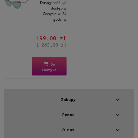
Kształt
Dostępność:
dostępny
Kocie oko
(1)
Wysyłka w:
24
godziny
Materiał
Metalowe
(1)
199,00 zł
1 265,00 zł
Kolor oprawy
Srebrny
(1)
Do
koszyka
Kolor soczewki
Szary
(1)
Rodzaj
Zakupy
Patentki
(1)
Pomoc
Lustro
Tak
(1)
O nas