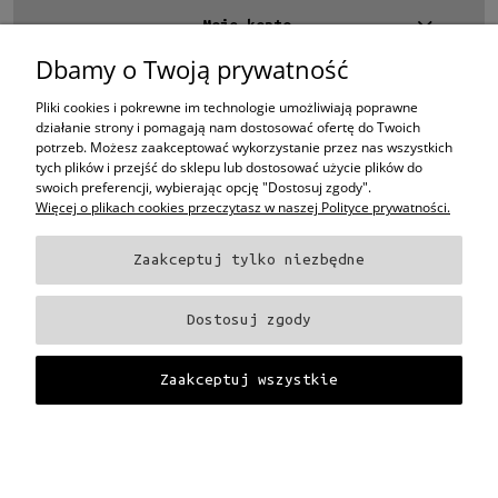
Rozmiar
Moje konto
Średnie
(1)
Dbamy o Twoją prywatność
Kontakt
Gwarancja
4 EYES OPTYKA -
optyk Warszawa
Pliki cookies i pokrewne im technologie umożliwiają poprawne
ul.Chmielna 4
24 miesiące
(1)
działanie strony i pomagają nam dostosować ofertę do Twoich
00-020 Warszawa
potrzeb. Możesz zaakceptować wykorzystanie przez nas wszystkich
woj. mazowieckie
tych plików i przejść do sklepu lub dostosować użycie plików do
Dostępność
swoich preferencji, wybierając opcję "Dostosuj zgody".
+48 696 015 670
Więcej o plikach cookies przeczytasz w naszej Polityce prywatności.
sklep@4eyes.pl
dostępny
(1)
Zaakceptuj tylko niezbędne
Cena
Oprawki i okulary Ray-Ban
Oprawki i okulary Persol
Oprawki i okulary Polo
od
Ralph Lauren
Oprawki i okulary Tom Ford
Oprawki i okulary Miu Miu
Oprawki
Dostosuj zgody
i okulary Oakley
Oprawki i okulary Prada
Oprawki i okulary Ray-Ban Aviator
do
Oprawki i okulary Dior
Oprawki i okulary Oliver Peoples
Oprawki i okulary
Porsche
Oprawki i okulary Fendi
Oprawki i okulary Celine
Oprawki i okulary
Zaakceptuj wszystkie
Filtruj
Chloe
Oprawki i okulary Dolce & Gabbana
Okulary Tag Heuer
Projekt i wykonanie:
Gabiec.pl
Nowość
Pokaż pełną wersję strony
nie
(1)
Sklep internetowy Shoper Premium