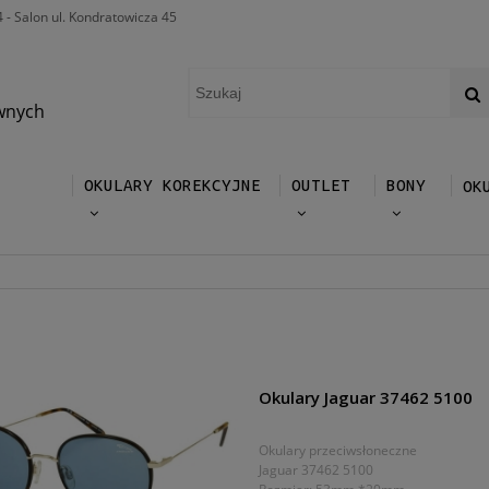
4 - Salon ul. Kondratowicza 45
wnych
OKULARY KOREKCYJNE
OUTLET
BONY
OK
Okulary Jaguar 37462 5100
Okulary przeciwsłoneczne
Jaguar 37462 5100