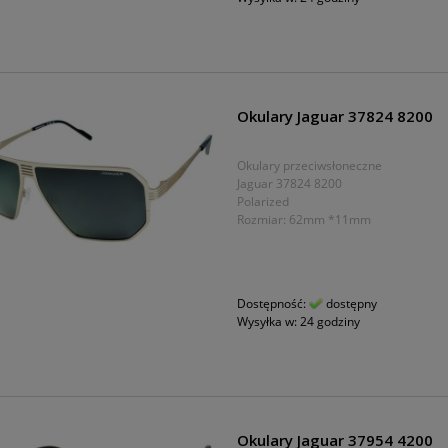
Okulary Jaguar 37824 8200
Okulary przeciwsłoneczne
Jaguar 37824 8200
Polarized
Rozmiar: 62mm *11mm
Dostępność:
dostępny
Wysyłka w:
24 godziny
Okulary Jaguar 37954 4200