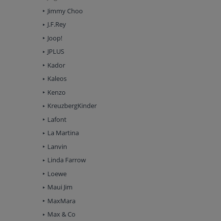
Jimmy Choo
J.F.Rey
Joop!
JPLUS
Kador
Kaleos
Kenzo
KreuzbergKinder
Lafont
La Martina
Lanvin
Linda Farrow
Loewe
Maui Jim
MaxMara
Max & Co