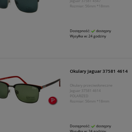
Jaguar 37581 4547
Rozmiar: 56mm *18mm
Dostępność:
dostępny
Wysyłka w:
24 godziny
Okulary Jaguar 37581 4614
Okulary przeciwsłoneczne
Jaguar 37581 4614
POLARIZED
Rozmiar: 56mm *18mm
Dostępność:
dostępny
Wysyłka w:
24 godziny