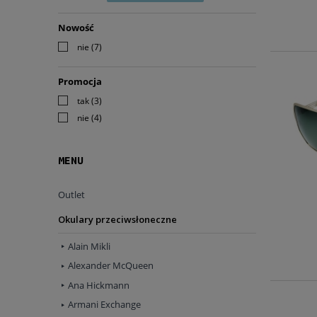
Nowość
nie
(7)
Promocja
tak
(3)
nie
(4)
MENU
Outlet
Okulary przeciwsłoneczne
Alain Mikli
Alexander McQueen
Ana Hickmann
Armani Exchange