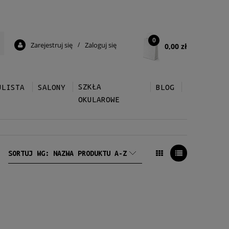
0
Zarejestruj się
/
Zaloguj się
0,00 zł
SZKŁA
ULISTA
SALONY
BLOG
OKULAROWE
SORTUJ WG:
NAZWA PRODUKTU A-Z