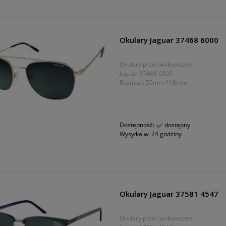
Okulary Jaguar 37468 6000
Okulary przeciwsłoneczne
Jaguar 37468 6000
Rozmiar: 55mm *18mm
Dostępność:
dostępny
Wysyłka w:
24 godziny
Okulary Jaguar 37581 4547
Okulary przeciwsłoneczne