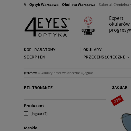
Optyk Warszawa
–
Okulista Warszawa
– Salon ul. Chmielna 
Expert
okularów
progresy
KOD RABATOWY
OKULARY
SIERPIEN
PRZECIWSŁONECZNE
Jesteś w:
»
Okulary przeciwsłoneczne
»
Jaguar
JAGUAR
FILTROWANIE
-72%
Producent
Jaguar
(7)
Męskie