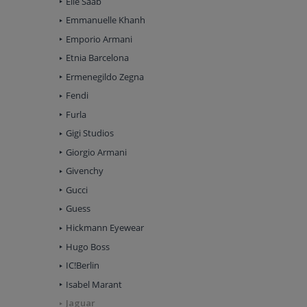
Elie Saab
Emmanuelle Khanh
Emporio Armani
Etnia Barcelona
Ermenegildo Zegna
Fendi
Furla
Gigi Studios
Giorgio Armani
Givenchy
Gucci
Guess
Hickmann Eyewear
Hugo Boss
IC!Berlin
Isabel Marant
Jaguar