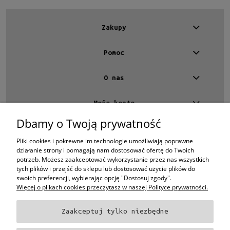
Zakupy
Pomoc
O nas
Moje konto
Dbamy o Twoją prywatność
Kontakt
4 EYES OPTYKA -
optyk Warszawa
Pliki cookies i pokrewne im technologie umożliwiają poprawne
ul.Chmielna 4
działanie strony i pomagają nam dostosować ofertę do Twoich
00-020 Warszawa
potrzeb. Możesz zaakceptować wykorzystanie przez nas wszystkich
woj. mazowieckie
tych plików i przejść do sklepu lub dostosować użycie plików do
swoich preferencji, wybierając opcję "Dostosuj zgody".
+48 696 015 670
sklep@4eyes.pl
Więcej o plikach cookies przeczytasz w naszej Polityce prywatności.
Zaakceptuj tylko niezbędne
Oprawki i okulary Ray-Ban
Oprawki i okulary Persol
Oprawki i okulary Polo