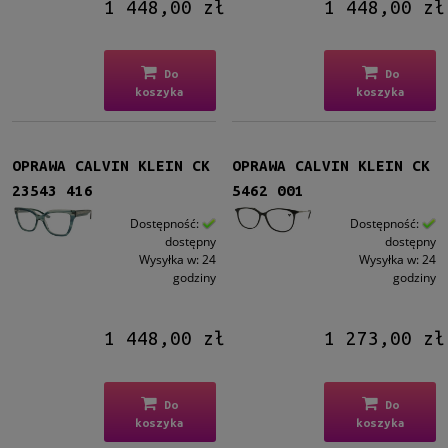
1 448,00 zł
1 448,00 zł
Plastikowe
(12)
Tytanowe
(1)
Do
Do
Rodzaj
koszyka
koszyka
Pełne
(13)
Patentki
(1)
OPRAWA CALVIN KLEIN CK
OPRAWA CALVIN KLEIN CK
Rozmiar
23543 416
5462 001
Średnie
(14)
Dostępność:
Dostępność:
dostępny
dostępny
Dostępność
Wysyłka w:
24
Wysyłka w:
24
godziny
godziny
dostępny
(14)
Cena
1 448,00 zł
1 273,00 zł
od
Do
Do
do
koszyka
koszyka
Filtruj