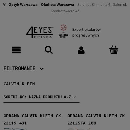
Optyk Warszawa
–
Okulista Warszawa
– Salon ul. Chmielna 4 - Salon ul.
Kondratowicza 45
Expert okularów
progresywnych
FILTROWANIE
CALVIN KLEIN
Producent
Calvin Klein
(14)
SORTUJ WG:
NAZWA PRODUKTU A-Z
Damskie
OPRAWA CALVIN KLEIN CK
OPRAWA CALVIN KLEIN CK
Damskie
(8)
22119 431
22125TA 200