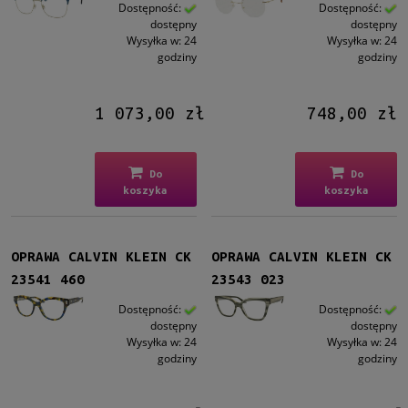
Męskie
Dostępność:
Dostępność:
dostępny
dostępny
Męskie
(6)
Wysyłka w:
24
Wysyłka w:
24
godziny
godziny
Kształt
Okrągłe/Owalne
(3)
1 073,00 zł
748,00 zł
Prostokątne
(6)
Kocie oko
(5)
Do
Do
Kolor oprawy
koszyka
koszyka
Czarny
(4)
Brązowy/Beżowy
(1)
Niebieski
(5)
OPRAWA CALVIN KLEIN CK
OPRAWA CALVIN KLEIN CK
Zielony
(1)
23541 460
23543 023
Szary
(2)
Dostępność:
Dostępność:
więcej
dostępny
dostępny
Wysyłka w:
24
Wysyłka w:
24
godziny
godziny
Materiał
Metalowe
(1)