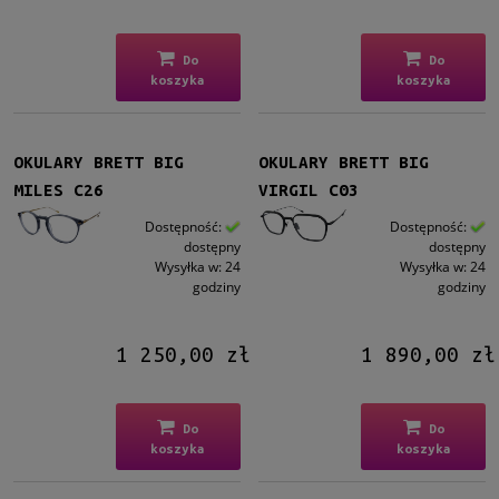
Plastikowe
(9)
Tytanowe
(20)
Do
Do
koszyka
koszyka
Rodzaj
Pełne
(31)
OKULARY BRETT BIG
OKULARY BRETT BIG
Rozmiar
MILES C26
VIRGIL C03
Średnie
(27)
Dostępność:
Dostępność:
Duże
(4)
dostępny
dostępny
Wysyłka w:
24
Wysyłka w:
24
Nakładka przeciwsłoneczna
godziny
godziny
Tak
(1)
1 250,00 zł
1 890,00 zł
Dostępność
dostępny
(31)
Do
Do
koszyka
koszyka
Cena