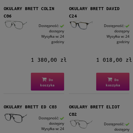
od
OKULARY BRETT COLIN
OKULARY BRETT DAVID
do
C06
C24
Filtruj
Dostępność:
Dostępność:
dostępny
dostępny
Wysyłka w:
24
Wysyłka w:
24
Nowość
godziny
godziny
nie
(31)
1 380,00 zł
1 018,00 zł
Promocja
nie
(31)
Do
Do
koszyka
koszyka
OKULARY BRETT ED C03
OKULARY BRETT ELIOT
C02
Dostępność:
dostępny
Dostępność:
Wysyłka w:
24
dostępny