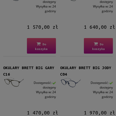
Męskie
dostępny
dostępny
Wysyłka w:
24
Wysyłka w:
24
Męskie
(31)
godziny
godziny
Kształt
1 570,00 zł
1 640,00 zł
Okrągłe/Owalne
(5)
Prostokątne
(9)
Aviator
(17)
Do
Do
koszyka
koszyka
Kolor oprawy
Czarny
(11)
Brązowy/Beżowy
(3)
OKULARY BRETT BIG GARY
OKULARY BRETT BIG JODY
Niebieski
(4)
C16
C04
Szary
(7)
Dostępność:
Dostępność:
Srebrny
(4)
dostępny
dostępny
więcej
Wysyłka w:
24
Wysyłka w:
24
godziny
godziny
Materiał
Metalowe
(2)
1 470,00 zł
1 970,00 zł