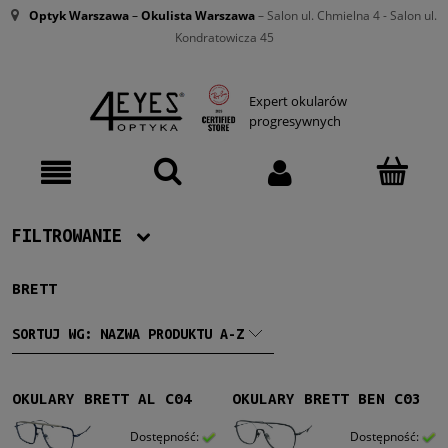
Optyk Warszawa
–
Okulista Warszawa
– Salon ul. Chmielna 4 - Salon ul.
Kondratowicza 45
Expert okularów
progresywnych
FILTROWANIE
BRETT
Producent
Brett
(31)
SORTUJ WG:
NAZWA PRODUKTU A-Z
Damskie
OKULARY BRETT AL C04
OKULARY BRETT BEN C03
Damskie
(1)
Dostępność:
Dostępność: