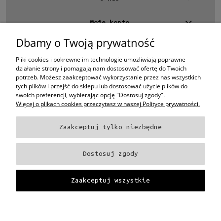
Moje konto
Dbamy o Twoją prywatność
Kontakt
4 EYES OPTYKA -
optyk Warszawa
Pliki cookies i pokrewne im technologie umożliwiają poprawne
ul.Chmielna 4
działanie strony i pomagają nam dostosować ofertę do Twoich
00-020 Warszawa
potrzeb. Możesz zaakceptować wykorzystanie przez nas wszystkich
woj. mazowieckie
tych plików i przejść do sklepu lub dostosować użycie plików do
swoich preferencji, wybierając opcję "Dostosuj zgody".
+48 696 015 670
sklep@4eyes.pl
Więcej o plikach cookies przeczytasz w naszej Polityce prywatności.
Zaakceptuj tylko niezbędne
Oprawki i okulary Ray-Ban
Oprawki i okulary Persol
Oprawki i okulary Polo
Ralph Lauren
Oprawki i okulary Tom Ford
Oprawki i okulary Miu Miu
Oprawki
Dostosuj zgody
i okulary Oakley
Oprawki i okulary Prada
Oprawki i okulary Ray-Ban Aviator
Oprawki i okulary Dior
Oprawki i okulary Oliver Peoples
Oprawki i okulary
Porsche
Oprawki i okulary Fendi
Oprawki i okulary Celine
Oprawki i okulary
Zaakceptuj wszystkie
Chloe
Oprawki i okulary Dolce & Gabbana
Okulary Tag Heuer
Projekt i wykonanie:
Gabiec.pl
Pokaż pełną wersję strony