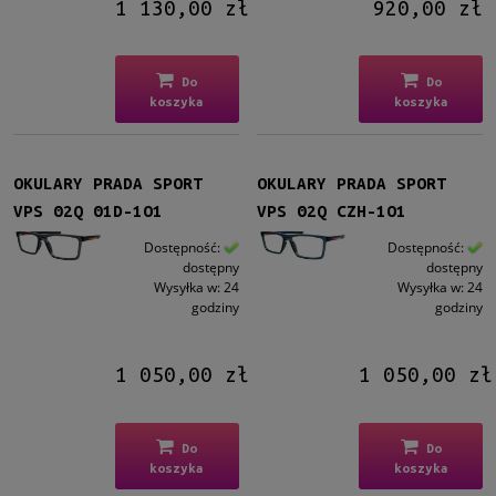
1 130,00 zł
920,00 zł
Rozmiar
Średnie
(32)
Do
Do
koszyka
koszyka
Dostępność
dostępny
(32)
OKULARY PRADA SPORT
OKULARY PRADA SPORT
Cena
VPS 02Q 01D-1O1
VPS 02Q CZH-1O1
od
Dostępność:
Dostępność:
dostępny
dostępny
do
Wysyłka w:
24
Wysyłka w:
24
godziny
godziny
Filtruj
1 050,00 zł
1 050,00 zł
Nowość
nie
(32)
Do
Do
Promocja
koszyka
koszyka
nie
(32)