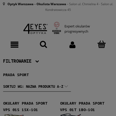
Optyk Warszawa
–
Okulista Warszawa
– Salon ul. Chmielna 4 - Salon ul.
Kondratowicza 45
Expert okularów
progresywnych
FILTROWANIE
PRADA SPORT
Producent
Prada Sport
(32)
SORTUJ WG:
NAZWA PRODUKTU A-Z
Męskie
OKULARY PRADA SPORT
OKULARY PRADA SPORT
Męskie
(32)
VPS 01S 15X-1O1
VPS 01T 1BO-1O1