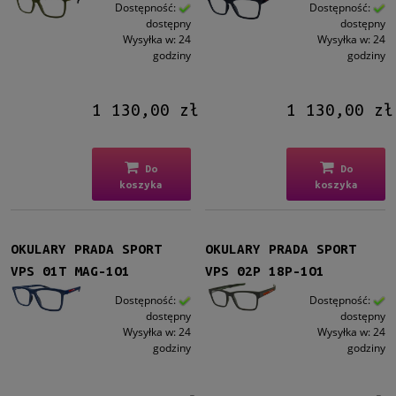
Kształt
Dostępność:
Dostępność:
dostępny
dostępny
Prostokątne
(30)
Wysyłka w:
24
Wysyłka w:
24
Aviator
(2)
godziny
godziny
Kolor oprawy
1 130,00 zł
1 130,00 zł
Czarny
(16)
Niebieski
(7)
Zielony
(2)
Do
Do
Szary
(3)
koszyka
koszyka
Transparent (Clear)
(4)
Materiał
OKULARY PRADA SPORT
OKULARY PRADA SPORT
Metalowe
(3)
VPS 01T MAG-1O1
VPS 02P 18P-1O1
Plastikowe
(29)
Dostępność:
Dostępność:
dostępny
dostępny
Rodzaj
Wysyłka w:
24
Wysyłka w:
24
godziny
godziny
Pełne
(31)
Żyłka
(1)