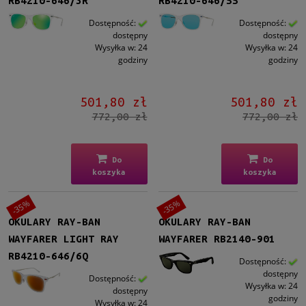
RB4210-646/3R
RB4210-646/55
Męskie
Męskie
(98)
Dostępność:
Dostępność:
dostępny
dostępny
Wysyłka w:
24
Wysyłka w:
24
Kształt
godziny
godziny
Prostokątne
(98)
501,80 zł
501,80 zł
Materiał
772,00 zł
772,00 zł
Plastikowe
(98)
Kolor oprawy
Do
Do
koszyka
koszyka
Czarny
(40)
Brązowy/Beżowy
(31)
-35%
-35%
Niebieski
(4)
OKULARY RAY-BAN
OKULARY RAY-BAN
Zielony
(4)
WAYFARER LIGHT RAY
WAYFARER RB2140-901
Czerwony/Bordowy
(5)
RB4210-646/6Q
Dostępność:
więcej
dostępny
Dostępność:
Wysyłka w:
24
dostępny
Kolor soczewki
godziny
Wysyłka w:
24