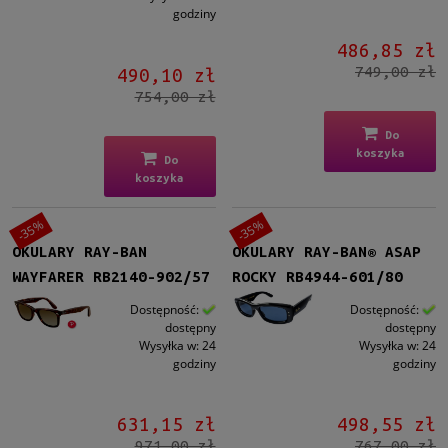
Szary
(33)
godziny
Brązowy
(15)
486,85 zł
Zielony
(26)
749,00 zł
490,10 zł
Niebieski
(13)
754,00 zł
Inne
(6)
Do
więcej
koszyka
Do
koszyka
Gradacja
Tak
(13)
-35%
-35%
OKULARY RAY-BAN
OKULARY RAY-BAN® ASAP
Rodzaj
WAYFARER RB2140-902/57
ROCKY RB4944-601/80
Pełne
(98)
Dostępność:
Dostępność:
dostępny
dostępny
Lustro
Wysyłka w:
24
Wysyłka w:
24
godziny
godziny
Tak
(8)
Możliwość montażu soczewek z korekcją
631,15 zł
498,55 zł
Tak
(98)
971,00 zł
767,00 zł