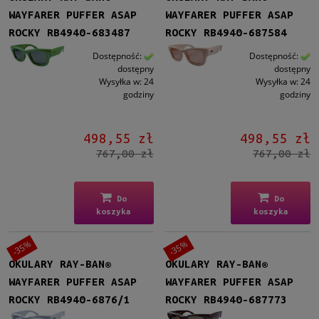
WAYFARER PUFFER ASAP
WAYFARER PUFFER ASAP
ROCKY RB4940-683487
ROCKY RB4940-687584
Dostępność:
Dostępność:
dostępny
dostępny
Wysyłka w:
24
Wysyłka w:
24
godziny
godziny
498,55 zł
498,55 zł
767,00 zł
767,00 zł
Do
Do
koszyka
koszyka
-35%
-35%
OKULARY RAY-BAN®
OKULARY RAY-BAN®
WAYFARER PUFFER ASAP
WAYFARER PUFFER ASAP
ROCKY RB4940-6876/1
ROCKY RB4940-687773