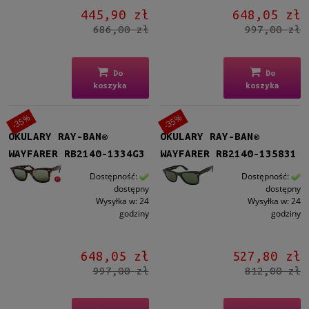
445,90 zł
648,05 zł
686,00 zł
997,00 zł
Do
Do
koszyka
koszyka
-35%
-35%
OKULARY RAY-BAN®
OKULARY RAY-BAN®
WAYFARER RB2140-1334G3
WAYFARER RB2140-135831
Dostępność:
Dostępność:
dostępny
dostępny
Wysyłka w:
24
Wysyłka w:
24
godziny
godziny
648,05 zł
527,80 zł
997,00 zł
812,00 zł