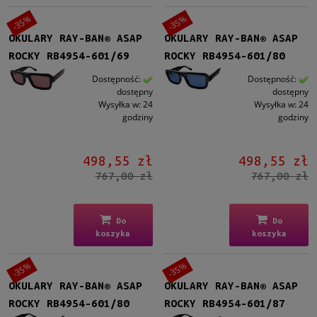
od
-35%
-35%
do
OKULARY RAY-BAN® ASAP
OKULARY RAY-BAN® ASAP
ROCKY RB4954-601/69
ROCKY RB4954-601/80
Filtruj
Dostępność:
Dostępność:
dostępny
dostępny
Nowość
Wysyłka w:
24
Wysyłka w:
24
godziny
godziny
nie
(98)
Promocja
498,55 zł
498,55 zł
tak
(98)
767,00 zł
767,00 zł
Do
Do
koszyka
koszyka
-35%
-35%
OKULARY RAY-BAN® ASAP
OKULARY RAY-BAN® ASAP
ROCKY RB4954-601/80
ROCKY RB4954-601/87