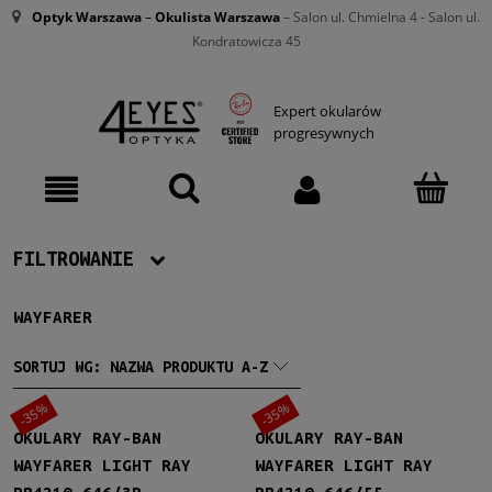
Optyk Warszawa
–
Okulista Warszawa
– Salon ul. Chmielna 4 - Salon ul.
Kondratowicza 45
Expert okularów
progresywnych
FILTROWANIE
WAYFARER
Producent
Ray-Ban
(98)
SORTUJ WG:
NAZWA PRODUKTU A-Z
-35%
-35%
Damskie
OKULARY RAY-BAN
OKULARY RAY-BAN
Damskie
(95)
WAYFARER LIGHT RAY
WAYFARER LIGHT RAY