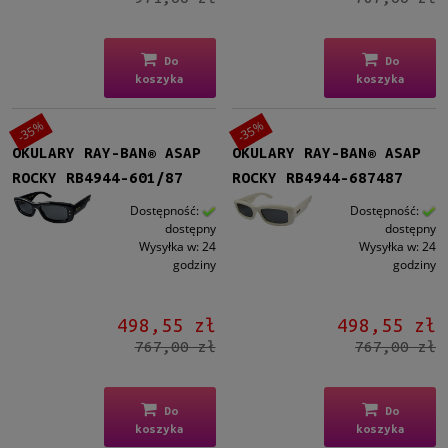
Polaryzacja
Do
Do
Tak
(13)
koszyka
koszyka
Rozmiar
-35%
-35%
Średnie
(98)
OKULARY RAY-BAN® ASAP
OKULARY RAY-BAN® ASAP
ROCKY RB4944-601/87
ROCKY RB4944-687487
Polaryzacja
Dostępność:
Dostępność:
Tak
(13)
dostępny
dostępny
Wysyłka w:
24
Wysyłka w:
24
godziny
godziny
Gwarancja
24 miesiące
(98)
498,55 zł
498,55 zł
Dostępność
767,00 zł
767,00 zł
dostępny
(98)
Do
Do
Cena
koszyka
koszyka