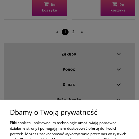
Do
Do
koszyka
koszyka
«
1
2
»
Zakupy
Pomoc
O nas
Moje konto
Dbamy o Twoją prywatność
Kontakt
4 EYES OPTYKA -
optyk Warszawa
Pliki cookies i pokrewne im technologie umożliwiają poprawne
ul.Chmielna 4
działanie strony i pomagają nam dostosować ofertę do Twoich
00-020 Warszawa
potrzeb. Możesz zaakceptować wykorzystanie przez nas wszystkich
woj. mazowieckie