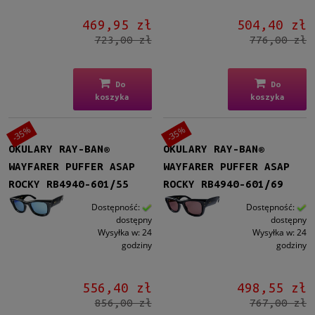
469,95 zł
504,40 zł
723,00 zł
776,00 zł
Do
Do
koszyka
koszyka
-35%
-35%
OKULARY RAY-BAN®
OKULARY RAY-BAN®
WAYFARER PUFFER ASAP
WAYFARER PUFFER ASAP
ROCKY RB4940-601/55
ROCKY RB4940-601/69
Dostępność:
Dostępność:
dostępny
dostępny
Wysyłka w:
24
Wysyłka w:
24
godziny
godziny
556,40 zł
498,55 zł
856,00 zł
767,00 zł