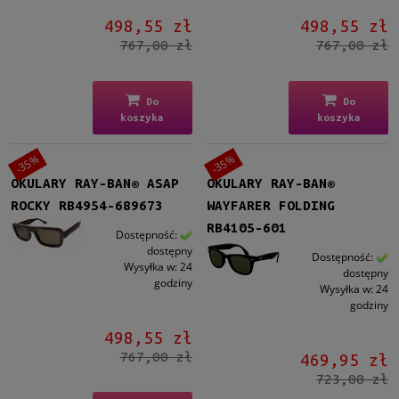
498,55 zł
498,55 zł
767,00 zł
767,00 zł
Do
Do
koszyka
koszyka
-35%
-35%
OKULARY RAY-BAN® ASAP
OKULARY RAY-BAN®
ROCKY RB4954-689673
WAYFARER FOLDING
RB4105-601
Dostępność:
dostępny
Dostępność:
Wysyłka w:
24
dostępny
godziny
Wysyłka w:
24
godziny
498,55 zł
767,00 zł
469,95 zł
723,00 zł