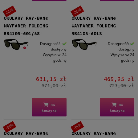
-35%
-35%
OKULARY RAY-BAN®
OKULARY RAY-BAN®
WAYFARER FOLDING
WAYFARER FOLDING
RB4105-601/58
RB4105-601S
Dostępność:
Dostępność:
dostępny
dostępny
Wysyłka w:
24
Wysyłka w:
24
godziny
godziny
631,15 zł
469,95 zł
971,00 zł
723,00 zł
Do
Do
koszyka
koszyka
-35%
-35%
OKULARY RAY-BAN®
OKULARY RAY-BAN®