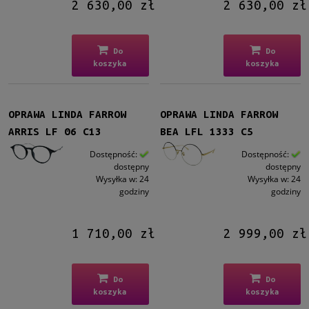
2 630,00 zł
2 630,00 zł
Metalowe
(11)
Plastikowe
(25)
Do
Do
Rodzaj
koszyka
koszyka
Pełne
(36)
Rozmiar
OPRAWA LINDA FARROW
OPRAWA LINDA FARROW
Średnie
(31)
ARRIS LF 06 C13
BEA LFL 1333 C5
Duże
(5)
Dostępność:
Dostępność:
dostępny
dostępny
Dostępność
Wysyłka w:
24
Wysyłka w:
24
godziny
godziny
na zamówienie
(1)
dostępny
(35)
1 710,00 zł
2 999,00 zł
Cena
od
Do
Do
koszyka
koszyka
do