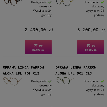
Męskie
Dostępność:
Dostępność:
dostępny
dostępny
Męskie
(4)
Wysyłka w:
24
Wysyłka w:
24
godziny
godziny
Kształt
Okrągłe/Owalne
(19)
2 430,00 zł
3 200,00 zł
Prostokątne
(14)
Kocie oko
(1)
Inne
(2)
Do
Do
koszyka
koszyka
Kolor oprawy
Czarny
(13)
Brązowy/Beżowy
(9)
OPRAWA LINDA FARROW
OPRAWA LINDA FARROW
Zielony
(4)
ALONA LFL 901 C12
ALONA LFL 901 C23
Czerwony/Bordowy
(3)
Dostępność:
Dostępność:
Szary
(3)
dostępny
dostępny
Wysyłka w:
24
Wysyłka w:
24
więcej
godziny
godziny
Materiał