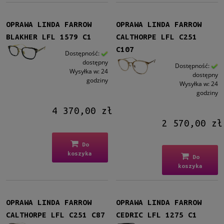
Filtruj
OPRAWA LINDA FARROW
OPRAWA LINDA FARROW
BLAKHER LFL 1579 C1
CALTHORPE LFL C251
Nowość
C107
nie
(36)
Dostępność:
dostępny
Dostępność:
Wysyłka w:
24
dostępny
Promocja
godziny
Wysyłka w:
24
nie
(36)
godziny
4 370,00 zł
2 570,00 zł
Do
koszyka
Do
koszyka
OPRAWA LINDA FARROW
OPRAWA LINDA FARROW
CALTHORPE LFL C251 C87
CEDRIC LFL 1275 C1