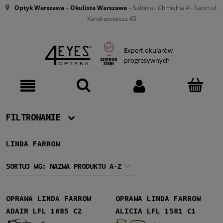
Optyk Warszawa
–
Okulista Warszawa
– Salon ul. Chmielna 4 - Salon ul.
Kondratowicza 45
Expert okularów
progresywnych
FILTROWANIE
LINDA FARROW
Producent
Linda Farrow
(36)
SORTUJ WG:
NAZWA PRODUKTU A-Z
Damskie
OPRAWA LINDA FARROW
OPRAWA LINDA FARROW
Damskie
(36)
ADAIR LFL 1685 C2
ALICIA LFL 1581 C1