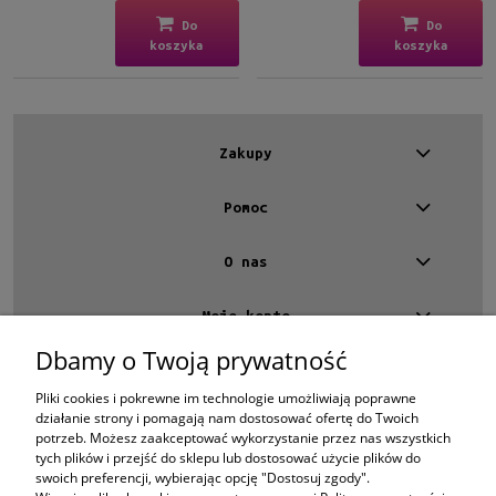
Do
Do
koszyka
koszyka
Zakupy
Pomoc
O nas
Moje konto
Dbamy o Twoją prywatność
Kontakt
4 EYES OPTYKA -
optyk Warszawa
Pliki cookies i pokrewne im technologie umożliwiają poprawne
ul.Chmielna 4
działanie strony i pomagają nam dostosować ofertę do Twoich
00-020 Warszawa
potrzeb. Możesz zaakceptować wykorzystanie przez nas wszystkich
woj. mazowieckie
tych plików i przejść do sklepu lub dostosować użycie plików do
swoich preferencji, wybierając opcję "Dostosuj zgody".
+48 696 015 670