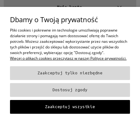
Polaryzacja
Moje konto
Tak
(1)
Dbamy o Twoją prywatność
Kontakt
Rozmiar
4 EYES OPTYKA -
optyk Warszawa
Pliki cookies i pokrewne im technologie umożliwiają poprawne
ul.Chmielna 4
Średnie
(1)
działanie strony i pomagają nam dostosować ofertę do Twoich
00-020 Warszawa
potrzeb. Możesz zaakceptować wykorzystanie przez nas wszystkich
woj. mazowieckie
tych plików i przejść do sklepu lub dostosować użycie plików do
Polaryzacja
swoich preferencji, wybierając opcję "Dostosuj zgody".
+48 696 015 670
Więcej o plikach cookies przeczytasz w naszej Polityce prywatności.
sklep@4eyes.pl
Tak
(1)
Zaakceptuj tylko niezbędne
Gwarancja
Oprawki i okulary Ray-Ban
Oprawki i okulary Persol
Oprawki i okulary Polo
24 miesiące
(1)
Ralph Lauren
Oprawki i okulary Tom Ford
Oprawki i okulary Miu Miu
Oprawki
Dostosuj zgody
i okulary Oakley
Oprawki i okulary Prada
Oprawki i okulary Ray-Ban Aviator
Dostępność
Oprawki i okulary Dior
Oprawki i okulary Oliver Peoples
Oprawki i okulary
Porsche
Oprawki i okulary Fendi
Oprawki i okulary Celine
Oprawki i okulary
dostępny
(1)
Zaakceptuj wszystkie
Chloe
Oprawki i okulary Dolce & Gabbana
Okulary Tag Heuer
Cena
Projekt i wykonanie:
Gabiec.pl
Pokaż pełną wersję strony
od
Sklep internetowy Shoper Premium