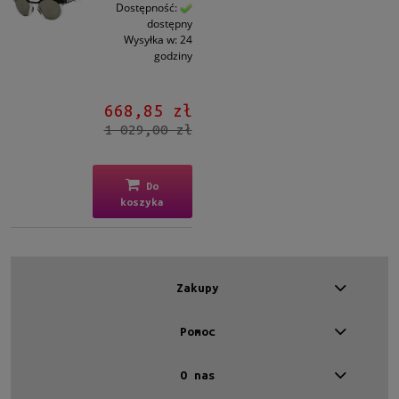
Kształt
Dostępność:
dostępny
Okrągłe/Owalne
(1)
Wysyłka w:
24
godziny
Materiał
Plastikowe
(1)
668,85 zł
1 029,00 zł
Kolor oprawy
Czarny
(1)
Do
koszyka
Kolor soczewki
Szary
(1)
Rodzaj
Zakupy
Pełne
(1)
Pomoc
Lustro
Tak
(1)
O nas