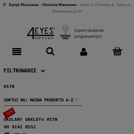
Optyk Warszawa
–
Okulista Warszawa
– Salon ul. Chmielna 4 - Salon ul.
Kondratowicza 45
Expert okularów
progresywnych
FILTROWANIE
HSTN
Producent
Oakley
(1)
SORTUJ WG:
NAZWA PRODUKTU A-Z
-35%
Męskie
OKULARY OAKLEY® HSTN
Męskie
(1)
OO 9242 0552