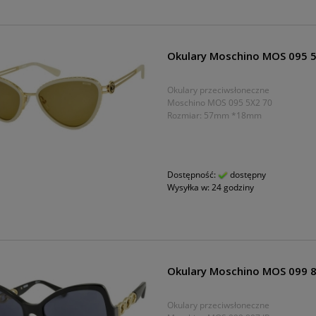
Okulary Moschino MOS 095 
Okulary przeciwsłoneczne
Moschino MOS 095 5X2 70
Rozmiar: 57mm *18mm
Dostępność:
dostępny
Wysyłka w:
24 godziny
Okulary Moschino MOS 099 8
Okulary przeciwsłoneczne