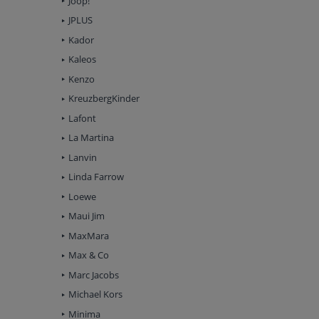
Joop!
JPLUS
Kador
Kaleos
Kenzo
KreuzbergKinder
Lafont
La Martina
Lanvin
Linda Farrow
Loewe
Maui Jim
MaxMara
Max & Co
Marc Jacobs
Michael Kors
Minima