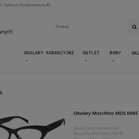
4 - Salon ul. Kondratowicza 45
wnych
OKULARY KOREKCYJNE
OUTLET
BONY
OK
O
Okulary Moschino MOS 006S
Okulary przeciwsłoneczne
Moschino MOS 006S 2M2 99