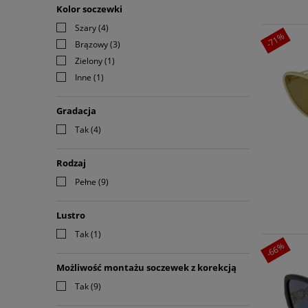
Kolor soczewki
Szary
(4)
-71%
Brązowy
(3)
Zielony
(1)
Inne
(1)
Gradacja
Tak
(4)
Rodzaj
Pełne
(9)
Lustro
Tak
(1)
-66%
Możliwość montażu soczewek z korekcją
Tak
(9)