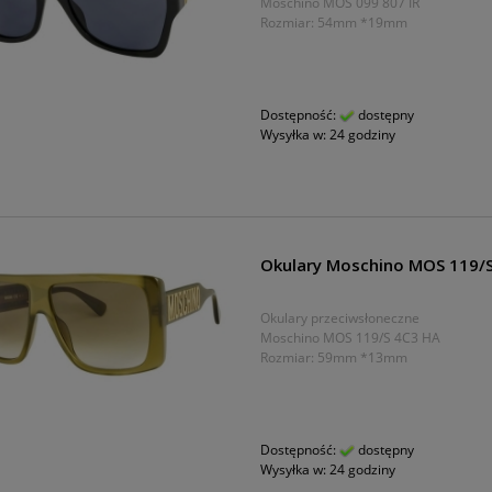
Moschino MOS 099 807 IR
Rozmiar: 54mm *19mm
Dostępność:
dostępny
Wysyłka w:
24 godziny
Okulary Moschino MOS 119/
Okulary przeciwsłoneczne
Moschino MOS 119/S 4C3 HA
Rozmiar: 59mm *13mm
Dostępność:
dostępny
Wysyłka w:
24 godziny