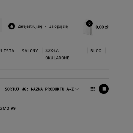
0
Zarejestruj się
/
Zaloguj się
0,00 zł
SZKŁA
ULISTA
SALONY
BLOG
OKULAROWE
SORTUJ WG:
NAZWA PRODUKTU A-Z
 2M2 99