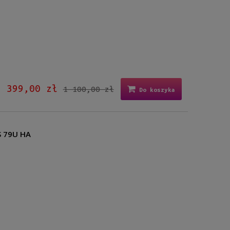
399,00 zł
1 100,00 zł
Do koszyka
S 79U HA