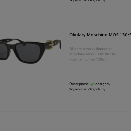
Okulary Moschino MOS 130/S
Okulary przeciwsłoneczne
Moschino MOS 130/S 807 IR
Rozmiar: 55mm *20mm
Dostępność:
dostępny
Wysyłka w:
24 godziny