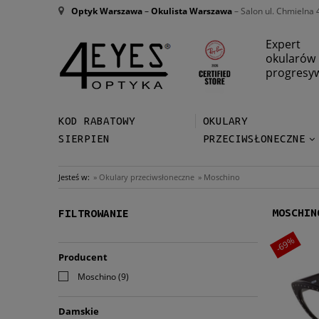
Optyk Warszawa
–
Okulista Warszawa
– Salon ul. Chmielna 
Expert
okularów
progresy
KOD RABATOWY
OKULARY
SIERPIEN
PRZECIWSŁONECZNE
Jesteś w:
»
Okulary przeciwsłoneczne
»
Moschino
MOSCHIN
FILTROWANIE
-69%
Producent
Moschino
(9)
Damskie