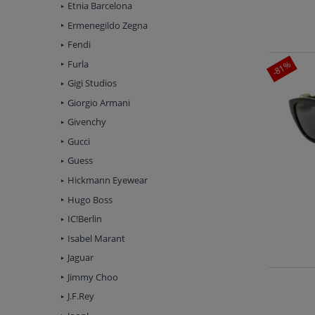
Etnia Barcelona
Ermenegildo Zegna
Fendi
Furla
-81%
Gigi Studios
Giorgio Armani
Givenchy
Gucci
Guess
Hickmann Eyewear
Hugo Boss
IC!Berlin
Isabel Marant
Jaguar
Jimmy Choo
J.F.Rey