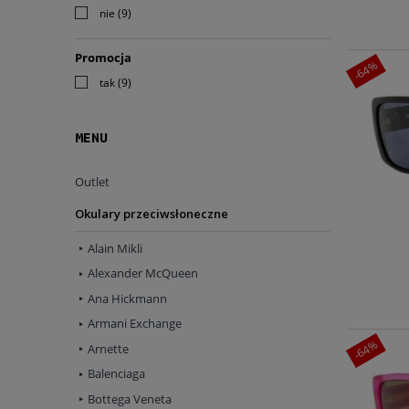
nie
(9)
Promocja
-64%
tak
(9)
MENU
Outlet
Okulary przeciwsłoneczne
Alain Mikli
Alexander McQueen
Ana Hickmann
Armani Exchange
-64%
Arnette
Balenciaga
Bottega Veneta