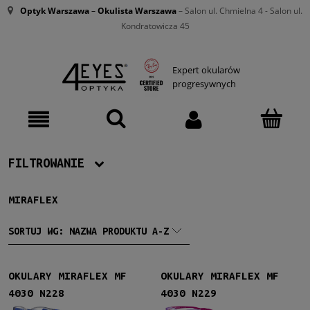
Optyk Warszawa
–
Okulista Warszawa
– Salon ul. Chmielna 4 - Salon ul.
Kondratowicza 45
Expert okularów
progresywnych
FILTROWANIE
MIRAFLEX
Producent
Miraflex
(4)
SORTUJ WG:
NAZWA PRODUKTU A-Z
Dziecko
OKULARY MIRAFLEX MF
OKULARY MIRAFLEX MF
Dziecko
(4)
4030 N228
4030 N229