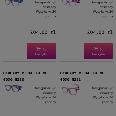
Kształt
Dostępność:
Dostępność:
dostępny
dostępny
Prostokątne
(4)
Wysyłka w:
24
Wysyłka w:
24
godziny
godziny
Kolor oprawy
Niebieski
(1)
204,00 zł
204,00 zł
Szary
(1)
Różowy
(1)
Violet
(1)
Do
Do
koszyka
koszyka
Materiał
Plastikowe
(4)
OKULARY MIRAFLEX MF
OKULARY MIRAFLEX MF
Rodzaj
4030 N230
4030 N231
Pełne
(4)
Dostępność:
Dostępność:
dostępny
dostępny
Wysyłka w:
24
Wysyłka w:
24
Rozmiar
godziny
godziny
Średnie
(4)